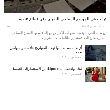
تراجع في الموسم السياحي البحري وفي قطاع تنظيم
أغسطس 8, 2026
0
مع بداية الحرب توقفت حجوزات الأعراس مع إلغاء بعضها القطاع السياحي
البحري يحتاج الى الاستقرار لطالما كان المغتربون…
أزمة المياه الى الواجهة… الصهاريج عادت… والمواطن
يدفع…
أغسطس 8, 2026
لبنان واقتصاد الـLipstick: من الاستثمار إلى التجميل…
أغسطس 7, 2026