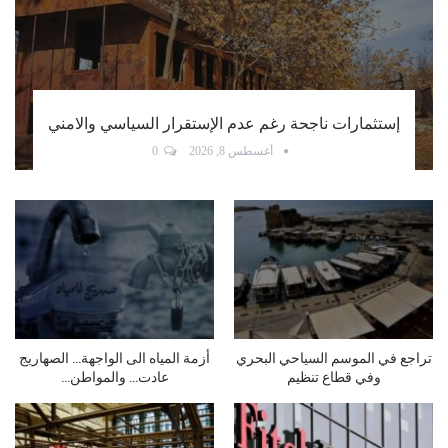
أكد أن غالبية الوافدين من المغتربين وأن التحدي الأكبر
في تراجع الإنفاق السياحي عبود: إنخفاض حركة
المسافرين عبر مطار…
أغسطس 7, 2026
0
للمسؤولين: نتائج الجرم تتصاعد…
لبنان واقتصاد الـLipstick: من
شو ناطرين؟
الاستثمار إلى…