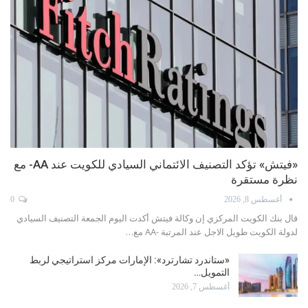
«فيتش» تؤكد التصنيف الائتماني السيادي للكويت عند AA- مع
نظرة مستقرة
أغسطس 8, 2026
0
قال بنك الكويت المركزي إن وكالة فيتش أكدت اليوم الجمعة التصنيف السيادي
لدولة الكويت طويل الاجل عند المرتبة -AA مع…
«ستاندرد تشارترد»: الإمارات مركز استراتيجي لربط
التمويل…
أغسطس 7, 2026