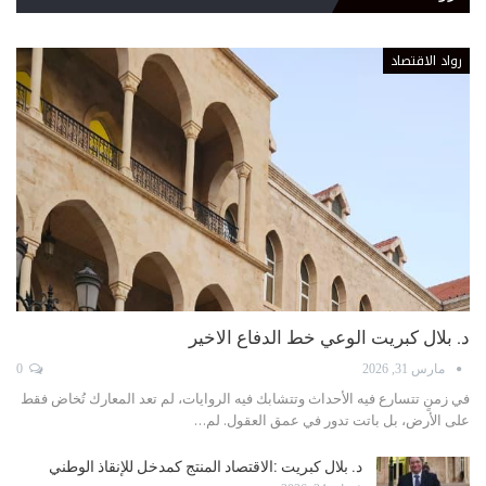
رواد الاقتصاد
د. بلال كبريت الوعي خط الدفاع الاخير
مارس 31, 2026
0
في زمنٍ تتسارع فيه الأحداث وتتشابك فيه الروايات، لم تعد المعارك تُخاض فقط
على الأرض، بل باتت تدور في عمق العقول. لم…
د. بلال كبريت :الاقتصاد المنتج كمدخل للإنقاذ الوطني