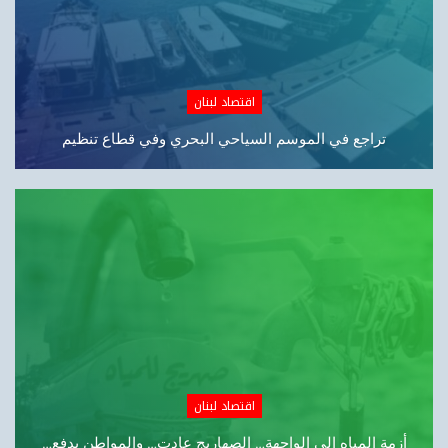
اقتصاد لبنان
أزمة المياه الى الواجهة… الصهاريج عادت… والمواطن يدفع…
مصارف
«شورى الدولة»:تقسيط الرواتب غير قانوني