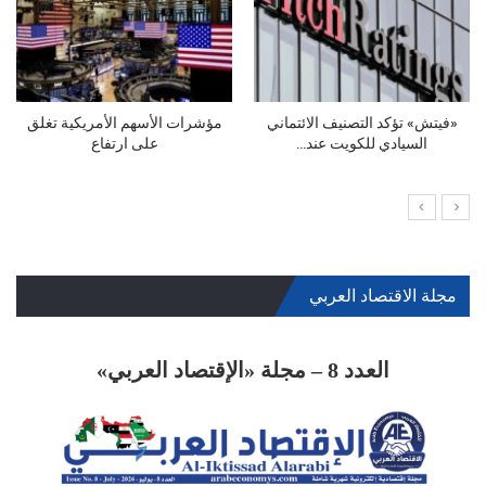
أزمة المياه الى الواجهة… الصهاريج
تراجع في الموسم السياحي البحري
عادت… والمواطن…
وفي قطاع تنظيم…
مجلة الاقتصاد العربي
العدد 8 – مجلة «الإقتصاد العربي»