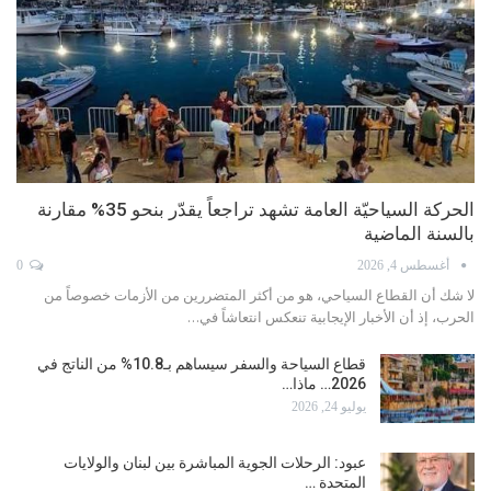
محمد كركوتي يكتب: لا فائدة منخفضة حالياً
يوليو 20, 2026
0
أظهر كيفين وارش رئيس المجلس الاحتياطي الفيدرالي الأميركي «البنك
المركزي»، ما يمكن وصفه بـ «العين الحمراء»، بعد فترة…
«إو إيه جي»: 5% نمو عدد رحلات «الاتحاد للطيران» خلال
الصيف
يوليو 16, 2026
السياحة تحت النار… مليارات تتبخرّ وفرص تضيع
يوليو 15, 2026