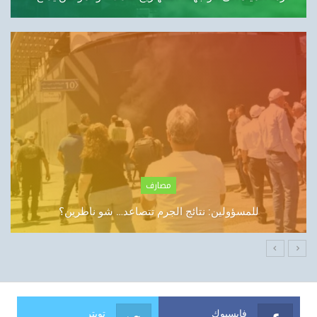
الشركات
الإمارات تتصدر قائمة «فوربس الشرق الأوسط» لأقوى
الرؤساء…
فايسبوك
تويتر