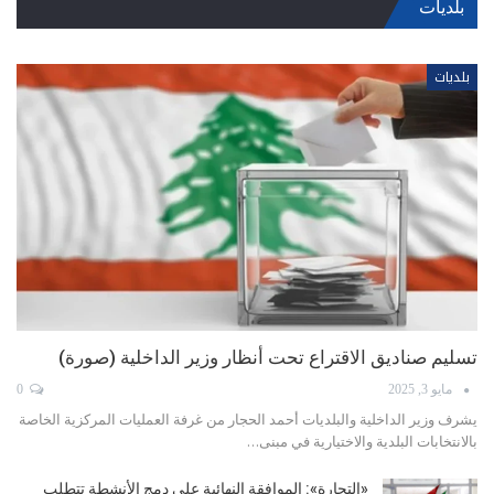
بلديات
بلديات
عكار تفتتح موسم الانتخابات: محاولات تغليب التوافق لا تمنع
المعارك العائلية
أبريل 9, 2025
0
مع تحديد وزير الداخلية والبلديات أحمد الحجار مواعيد إجراء الانتخابات البلدية
في أيار المقبل، بدأت…