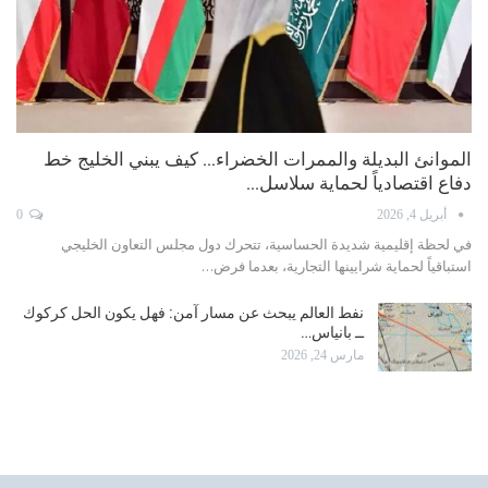
الموانئ البديلة والممرات الخضراء… كيف يبني الخليج خط
دفاع اقتصادياً لحماية سلاسل…
أبريل 4, 2026
0
في لحظة إقليمية شديدة الحساسية، تتحرك دول مجلس التعاون الخليجي
استباقياً لحماية شرايينها التجارية، بعدما فرض…
نفط العالم يبحث عن مسار آمن: فهل يكون الحل كركوك
ــ بانياس…
مارس 24, 2026