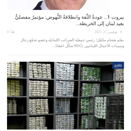
بيروت 1… عودةُ الثِّقة وانطلاقةُ النُّهوض: مؤتمرٌ مفصليٌّ
يعيد لبنان إلى الخريطة…
نوفمبر 21, 2025
0
بقلم هشام مكمّل؛ رئيس جمعيّة الضرائب اللبنانيّة وعضو تجمّع رجال
وسيدات الأعمال اللبنانيين RDCL شكَّل انعقادُ…
تقارير