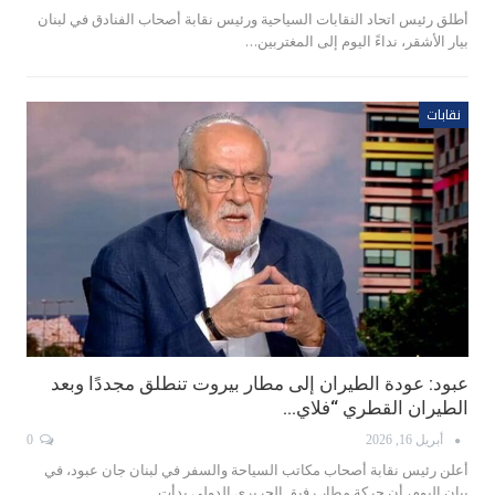
أطلق رئيس اتحاد النقابات السياحية ورئيس نقابة أصحاب الفنادق في لبنان
بيار الأشقر، نداءً اليوم إلى المغتربين…
نقابات
عبود: عودة الطيران إلى مطار بيروت تنطلق مجددًا وبعد
الطيران القطري “فلاي…
أبريل 16, 2026
0
أعلن رئيس نقابة أصحاب مكاتب السياحة والسفر في لبنان جان عبود، في
بيان اليوم، أن حركة مطار رفيق الحريري الدولي بدأت…