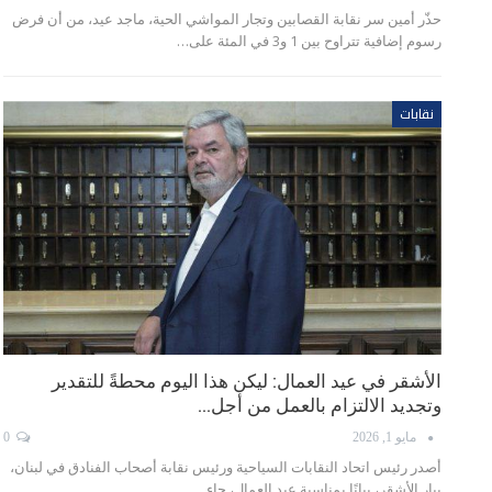
حذّر أمين سر نقابة القصابين وتجار المواشي الحية، ماجد عيد، من أن فرض
رسوم إضافية تتراوح بين 1 و3 في المئة على…
نقابات
الأشقر في عيد العمال: ليكن هذا اليوم محطةً للتقدير
وتجديد الالتزام بالعمل من أجل…
مايو 1, 2026
0
أصدر رئيس اتحاد النقابات السياحية ورئيس نقابة أصحاب الفنادق في لبنان،
بيار الأشقر، بيانًا بمناسبة عيد العمال، جاء…