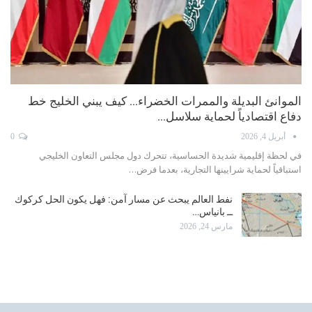
الموانئ البديلة والممرات الخضراء… كيف يبني الخليج خط
دفاع اقتصادياً لحماية سلاسل…
أبريل 4, 2026
0
في لحظة إقليمية شديدة الحساسية، تتحرك دول مجلس التعاون الخليجي
استباقياً لحماية شرايينها التجارية، بعدما فرض…
نفط العالم يبحث عن مسار آمن: فهل يكون الحل كركوك
ــ بانياس…
مارس 24, 2026