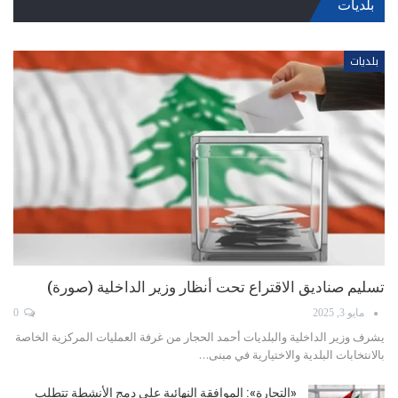
بلديات
بلديات
عكار تفتتح موسم الانتخابات: محاولات تغليب التوافق لا تمنع
المعارك العائلية
أبريل 9, 2025
0
مع تحديد وزير الداخلية والبلديات أحمد الحجار مواعيد إجراء الانتخابات البلدية
في أيار المقبل، بدأت…