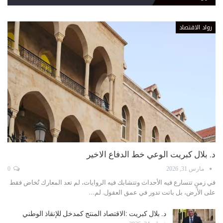
رواد الاقتصاد
د. بلال كبريت الوعي خط الدفاع الاخير
مارس 31, 2026
0
في زمنٍ تتسارع فيه الأحداث وتتشابك فيه الروايات، لم تعد المعارك تُخاض فقط
على الأرض، بل باتت تدور في عمق العقول. لم…
د. بلال كبريت :الاقتصاد المنتج كمدخل للإنقاذ الوطني