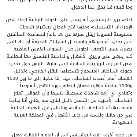
وما قبله) فلا يحق لها الدخول.
لذلك، يرى الترشيشي أنه يتعين على الدولة اللبنانية اتخاذ بعض
الإجراءات التسهيلية، ومنها فتح المجال لاستيراد شاحنات
مستوفية للشروط (يقل عمرها عن 20 عاماً) لمساعدة السائقين
على تجديد أسطولهم واستبدال السيارات القديمة أو تلك التي
تضررت بسبب التوقف الطويل خلال السنوات الخمس الماضية.
كما ينبغي على وزيري الأشغال والداخلية التنسيق معاً لمعالجة
بعض القرارات الروتينية السابقة التي شابها اللبس حول تحديد
حمولة الشاحنات المسموح بتسجيلها للنقل الخارجي، وتذليل
العقبات أمام أصحاب الشاحنات، حيث إننا بحاجة إلى ما بين 1000
و1500 شاحنة جاهزة لضمان انتظام دورة الشحن أسبوعياً
وتفادي أي أزمة شاحنات مستقبلاً، لاسيما وأن القوانين تمنع
الشاحنات الأجنبية من التحميل داخل لبنان، مما يعني أننا بحاجة
ماسة لتهيئة الشاحنات اللبنانية، وبالتالي فإن العقبات الحالية
هي من جانبنا وليست من جانب الأشقاء في المملكة العربية
السعودية.
من جهة أخرى، لفت الترشيشي إلى أن الدولة اللبنانية تعمل