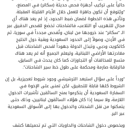
حالياً على تركيب أجهزة فحص حديثة (سكانر) في المصنع،
“ويًتوقع أن تكون جاهزة للعمل خلال الأيام القليلة المقبلة.
وتأتي هذه الخطوة لضمان ضبط الحدود، إذ لم يعد هناك أي
مجال للتهريب أو التلاعب، فالشاحنات تخضع للفحص الدقيق عبر
الـ “سكانر” عند خروجها من لبنان، وتُفحص مجدداً في سوريا، ثم
في الأردن، وصولاً إلى الحدود السعودية وبقية دول الخليج
كالكويت ودبي، وتبذل الدولة جهوداً لفحص الشاحنات قبل
مغادرتها الأراضي اللبنانية، وليعلم الجميع أنه لم يعد هناك
متسع للمخالفات أو التجاوزات كما كان يحدث في السابق،
فالرقابة صارمة ومحكمة على طول خط سير الشاحنات”.
“ورداً على سؤال استبعد الترشيشي وجود شروط تعجيزية، بل إن
الشروط كلها قابلة للتحقيق، لكن تمنى على الإخوة في
السفارة السعودية أن يتكرموا بمنح السائقين تأشيرات الدخول
اللازمة، ولا سيما إذا كان هؤلاء السائقون لبنانيين، وذلك حتى
يتمكنوا من نقل الشحنات والدخول بها إلى الأسواق السعودية
عبر البر.
وبخصوص دخول الشاحنات والحاويات التي تم تحميلها كشف