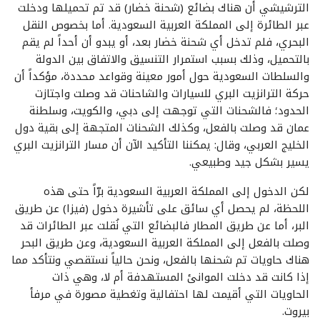
الترشيشي أن هناك بضائع (شحنة خضار) قد تم تحميلها ودخلت
عبر الطائرة إلى المملكة العربية السعودية. أما بخصوص النقل
البحري، فلم تدخل أي شحنة خضار بعد، أو يبدو أن أحداً لم يقم
بالتحميل، وذلك بسبب استمرار التنسيق والاتفاق بين الدولة
والسلطات السعودية حول أمور معينة وقواعد محددة، مؤكداً أن
حركة الترانزيت البري للسيارات والشاحنات قد وصلت واجتازت
الحدود؛ فالشحنات التي توجهت إلى دبي، والكويت، وسلطنة
عمان قد وصلت بالفعل، وكذلك الشحنات المتجهة إلى بقية دول
الخليج العربي، وقال: يمكننا التأكيد الآن أن مسار الترانزيت البري
يسير بشكل جيد وطبيعي.
لكن الدخول إلى المملكة العربية السعودية برّاً حتى هذه
اللحظة، لم يحصل أي سائق على تأشيرة دخول (فيزا) عن طريق
البر، أما عن طريق المطار فالبضائع التي نُقلت عبر الطائرات قد
وصلت بالفعل إلى المملكة العربية السعودية، وعن طريق البحر
هناك حاويات تم شحنها بالفعل، ونحن حالياً نستقصي ونتأكد مما
إذا كانت قد دخلت الموانئ المستهدفة أم لا، وهي ذات
الحاويات التي أقيمت لها احتفالية وتغطية مصورة في مرفأ
بيروت.