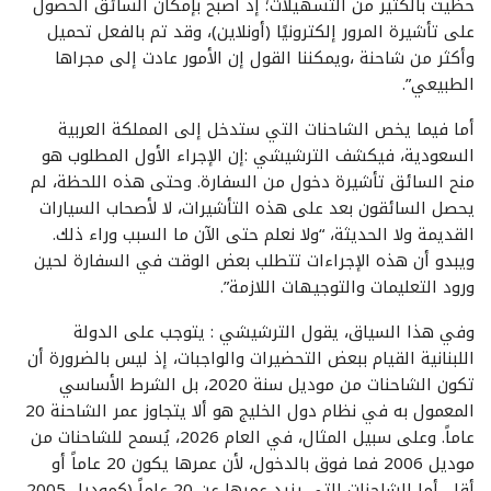
حظيت بالكثير من التسهيلات؛ إذ أصبح بإمكان السائق الحصول
على تأشيرة المرور إلكترونيًا (أونلاين)، وقد تم بالفعل تحميل
وأكثر من شاحنة ،ويمكننا القول إن الأمور عادت إلى مجراها
الطبيعي”.
أما فيما يخص الشاحنات التي ستدخل إلى المملكة العربية
السعودية، فيكشف الترشيشي :إن الإجراء الأول المطلوب هو
منح السائق تأشيرة دخول من السفارة. وحتى هذه اللحظة، لم
يحصل السائقون بعد على هذه التأشيرات، لا لأصحاب السيارات
القديمة ولا الحديثة، “ولا نعلم حتى الآن ما السبب وراء ذلك.
ويبدو أن هذه الإجراءات تتطلب بعض الوقت في السفارة لحين
ورود التعليمات والتوجيهات اللازمة”.
وفي هذا السياق، يقول الترشيشي : يتوجب على الدولة
اللبنانية القيام ببعض التحضيرات والواجبات، إذ ليس بالضرورة أن
تكون الشاحنات من موديل سنة 2020، بل الشرط الأساسي
المعمول به في نظام دول الخليج هو ألا يتجاوز عمر الشاحنة 20
عاماً. وعلى سبيل المثال، في العام 2026، يُسمح للشاحنات من
موديل 2006 فما فوق بالدخول، لأن عمرها يكون 20 عاماً أو
أقل. أما الشاحنات التي يزيد عمرها عن 20 عاماً (كموديل 2005