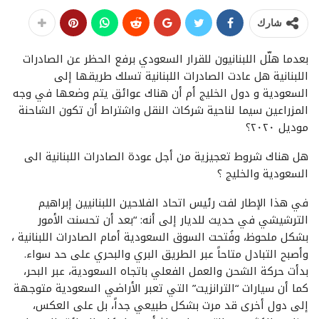
شارك
بعدما هلّل اللبنانيون للقرار السعودي برفع الحظر عن الصادرات
اللبنانية هل عادت الصادرات اللبنانية تسلك طريقها إلى
السعودية و دول الخليج أم أن هناك عوائق يتم وضعها في وجه
المزراعين سيما لناحية شركات النقل واشتراط أن تكون الشاحنة
موديل ٢٠٢٠؟
هل هناك شروط تعجيزية من أجل عودة الصادرات اللبنانية الى
السعودية والخليج ؟
في هذا الإطار لفت رئيس اتحاد الفلاحين اللبنانيين إبراهيم
الترشيشي في حديث للديار إلى أنه: “بعد أن تحسنت الأمور
بشكل ملحوظ، وفُتحت السوق السعودية أمام الصادرات اللبنانية ،
وأصبح التبادل متاحاً عبر الطريق البري والبحري على حد سواء.
بدأت حركة الشحن والعمل الفعلي باتجاه السعودية، عبر البحر،
كما أن سيارات “الترانزيت” التي تعبر الأراضي السعودية متوجهة
إلى دول أخرى قد مرت بشكل طبيعي جداً، بل على العكس،