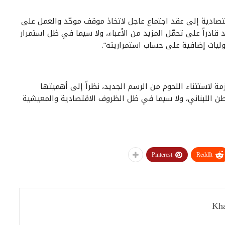
لاقتصادية إلى عقد اجتماع عاجل لاتخاذ موقف موحّد والعمل على
 قادراً على تحمّل المزيد من الأعباء، ولا سيما في ظل استمرار
وليات إضافية على حساب استمراريته”.
مة لاستثناء اللحوم من الرسم الجديد، نظراً إلى أهميتها
واطن اللبناني، ولا سيما في ظل الظروف الاقتصادية والمعيشية
Pinterest
ReddIt
Kha