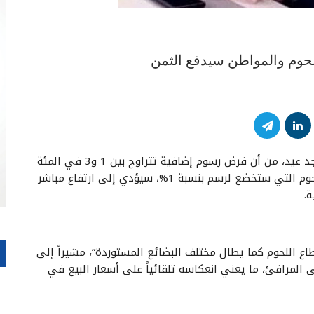
لحوم والمواطن سيدفع الثمن
حذّر أمين سر نقابة القصابين وتجار المواشي الحية، ماجد عيد، من أن فرض رسوم إضافية تتراوح بين 1 و3 في المئة
على مجموعة واسعة من السلع المستوردة، ومنها اللحوم التي ستخضع لرسم بنسبة 1%، سيؤدي إلى ارتفاع مباشر
ة.
اع اللحوم كما يطال مختلف البضائع المستوردة”، مشيراً إلى
ى المرافئ، ما يعني انعكاسه تلقائياً على أسعار البيع في