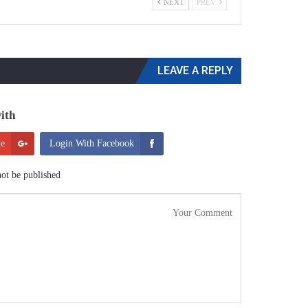
NEXT
PREV
LEAVE A REPLY
th:
le
Login With Facebook
ot be published.