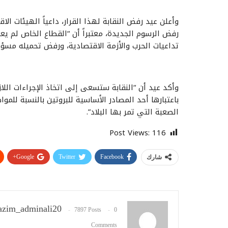
وأعلن عيد رفض النقابة لهذا القرار، داعياً الهيئات ا
رفض الرسوم الجديدة، معتبراً أن “القطاع الخاص لم يعد
تداعيات الحرب والأزمة الاقتصادية، ورفض تحميله مسؤ
وأكد عيد أن “النقابة ستسعى إلى اتخاذ الإجراءات اللاز
باعتبارها أحد المصادر الأساسية للبروتين بالنسبة للم
الصعبة التي تمر بها البلاد”.
Post Views:
116
Google+
Twitter
Facebook
شارك
zim_adminali20
7897 Posts
0
Comments