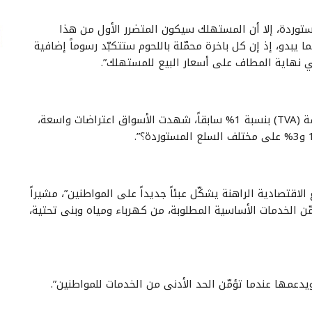
توردة، إلا أن المستهلك سيكون المتضرر الأول من هذا
مما يبدو، إذ إن كل باخرة محمّلة باللحوم ستتكبّد رسوماً إضافية
ولفت عيد إلى أنه “عندما ارتفعت ضريبة القيمة المضافة (TVA) بنسبة 1% سابقاً، شهدت الأسواق اعتراضات واسعة،
قتصادية الراهنة يشكّل عبئاً جديداً على المواطنين”، مشيراً
ّن الخدمات الأساسية المطلوبة، من كهرباء ومياه وبنى تحتية،
يدعمها عندما تؤمّن الحد الأدنى من الخدمات للمواطنين”.