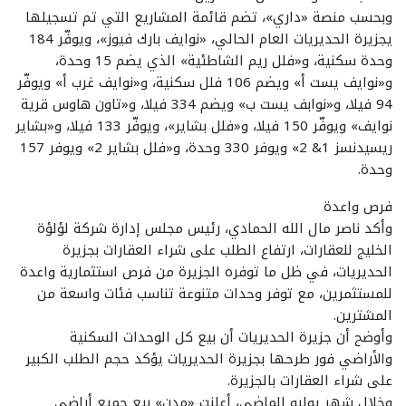
وبحسب منصة «داري»، تضم قائمة المشاريع التي تم تسجيلها
يجزيرة الحديريات العام الحالي، «نوايف بارك فيوز»، ويوفّر 184
وحدة سكنية، و«فلل ريم الشاطئية» الذي يضم 15 وحدة،
و«نوايف يست أ» ويضم 106 فلل سكنية، و«نوايف غرب أ» ويوفّر
94 فيلا، و«نوابف يست ب» ويضم 334 فيلا، و«تاون هاوس قرية
نوايف» ويوفّر 150 فيلا، و«فلل بشاير»، ويوفّر 133 فيلا، و«بشاير
ريسيدنسز 1& 2» ويوفر 330 وحدة، و«فلل بشاير 2» ويوفر 157
وحدة.
فرص واعدة
وأكد ناصر مال الله الحمادي، رئيس مجلس إدارة شركة لؤلؤة
الخليج للعقارات، ارتفاع الطلب على شراء العقارات بجزيرة
الحديريات، في ظل ما توفره الجزيرة من فرص استثمارية واعدة
للمستثمرين، مع توفر وحدات متنوعة تناسب فئات واسعة من
المشترين.
وأوضح أن جزيرة الحديريات أن بيع كل الوحدات السكنية
والأراضي فور طرحها بجزيرة الحديريات يؤكد حجم الطلب الكبير
على شراء العقارات بالجزيرة.
وخلال شهر يوليو الماضي، أعلنت «مدن» بيع جميع أراضي