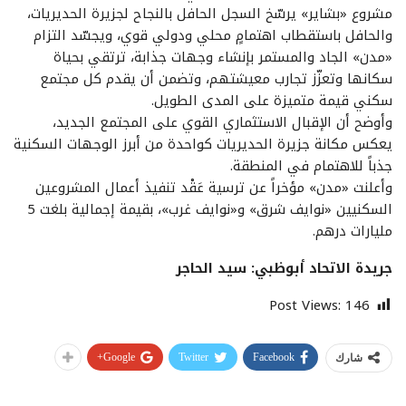
مشروع «بشاير» يرسّخ السجل الحافل بالنجاح لجزيرة الحديريات،
والحافل باستقطاب اهتمامٍ محلي ودولي قوي، ويجسّد التزام
«مدن» الجاد والمستمر بإنشاء وجهات جذابة، ترتقي بحياة
سكانها وتعزّز تجارب معيشتهم، وتضمن أن يقدم كل مجتمع
سكني قيمة متميزة على المدى الطويل.
وأوضح أن الإقبال الاستثماري القوي على المجتمع الجديد،
يعكس مكانة جزيرة الحديريات كواحدة من أبرز الوجهات السكنية
جذباً للاهتمام في المنطقة.
وأعلنت «مدن» مؤخراً عن ترسية عَقْد تنفيذ أعمال المشروعين
السكنيين «نوايف شرق» و«نوايف غرب»، بقيمة إجمالية بلغت 5
مليارات درهم.
جريدة الاتحاد أبوظبي: سيد الحاجر
Post Views:
146
Google+
Twitter
Facebook
شارك