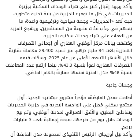
وأكد وجود إقبال كبير على شراء الوحدات السكنية بجزيرة
الحديريات، في ظل ما توفره الجزيرة من بنية تحتية متطورة،
حيث تُعد «الحديريات» وجهة سياحية وترفيهية واعدة، ما
يسهم في جذب فئات متنوعة من المستثمرين، ويشجع المزيد
من العملاء على شراء وحدات سكنية بالجزيرة.
وكشفت بيانات مركز أبوظبي العقاري أن إجمالي التصرفات
العقارية بلغت 94 مليار درهم، عبر تنفيذ 29.400 معاملة عقارية
خلال الأشهر التسعة الأولى من عام 2025، وسجّلت قيمة
التصرفات العقارية نمواً بنسبة 43.3%، بينما ارتفع عدد المعاملات
بنسبة 48% خلال الفترة نفسها مقارنةً بالعام الماضي.
وجهات جاذبة
أطلقت «مدن القابضة» مؤخراً مشروع «بشاير» الجديد، أول
مجتمع سكني مُطل على الواجهة البحرية في جزيرة الحديريات،
وشاطئ البطين، والأفق العمراني لمدينة أبوظبي، وتم بيع
الوحدات خلال يوم من طرحها، بقيمة إجمالية بلغت 3 مليارات
درهم.
وأكد بيل أوريجان، الرئيس التنفيذي لمجموعة مدن القابضة أن