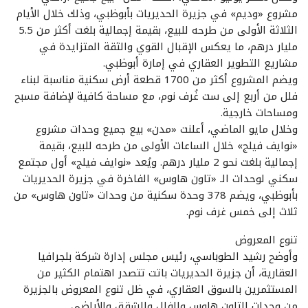
مشروع «وديم» في جزيرة الحديريات بأبوظبي، وذلك خلال الأيام
الثلاثة الأولى من طرحه للبيع، بقيمة إجمالية بلغت أكثر من 5.5
مليار درهم، ما يعكس الإقبال القوي والثقة المتزايدة في
مشاريع التطوير العقاري في إمارة أبوظبي.
ويضم المشروع أكثر من 1700 قطعة أرض سكنية مناسبة لبناء
فلل من أربع إلى ست غُرف نوم، مع مساحة كافية لإضافة مسبح
ومساحات خارجية.
وخلال مايو الماضي، أعلنت «مدن» بيع جميع وحدات مشروع
«نوايف فيلج» خلال الساعات الأولى من طرحه للبيع، بقيمة
إجمالية بلغت نحو 2 مليار درهم. ويُعد «نوايف فيلج» أول مجتمع
سكني لوحدات الـ «تاون هاوس» الفاخرة في جزيرة الحديريات
بأبوظبي، ويضم 378 وحدة سكنية من وحدات «تاون هاوس» من
ثلاث إلى خمس غرف نوم.
تنوع المعروض
وأوضح رشيد الطوباسي، رئيس مجلس إدارة شركة بلجرافيا
العقارية، أن جزيرة الحديريات باتت تتصدر اهتمام الكثير من
المستثمرين بالسوق العقاري، في ظل تنوع المعروض بالجزيرة
من وحدات التاون هاوس والفلل والشقق والأراضي.