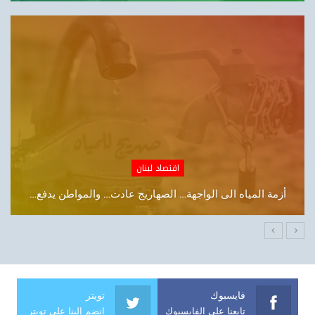
مصارف
«شورى الدولة»:تقسيط الرواتب غير قانوني
فايسبوك
تويتر
تابعنا على الفايسبوك
انضم إلينا على تويتر