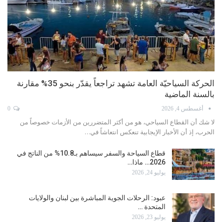
محمد كركوتي يكتب: لا فائدة منخفضة حالياً
يوليو 20, 2026
0
أظهر كيفين وارش رئيس المجلس الاحتياطي الفيدرالي الأميركي «البنك
المركزي»، ما يمكن وصفه بـ «العين الحمراء»، بعد فترة…
«إو إيه جي»: 5% نمو عدد رحلات «الاتحاد للطيران» خلال
الصيف
يوليو 16, 2026
السياحة تحت النار… مليارات تتبخرّ وفرص تضيع
يوليو 15, 2026