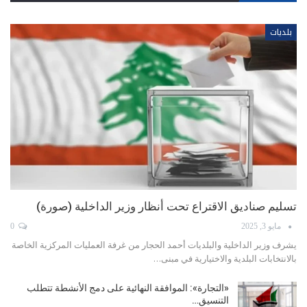
بلديات
عكار تفتتح موسم الانتخابات: محاولات تغليب التوافق لا تمنع
المعارك العائلية
أبريل 9, 2025
0
مع تحديد وزير الداخلية والبلديات أحمد الحجار مواعيد إجراء الانتخابات البلدية
في أيار المقبل، بدأت…
الـ NGO’s خسرت موسم الانتخابات البلدية