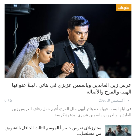
منوعات
عرس زين العابدين وياسمين عزيزي في بتاتر… ليلةٌ عنوانها
الهيبة والفرح والأصالة
أغسطس 9, 2026
0
في ليلةٍ لبست فيها بلدة بتاتر أبهى حلل الفرح، أُقيم حفل زفاف العريس زين
العابدين والعروس ياسمين عزيزي، بدعوة كريمة…
ستارزبلاي تعرض حصرياً الموسم الثالث الحافل بالتشويق
من مسلسل…