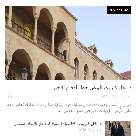
رواد الاقتصاد
د. بلال كبريت الوعي خط الدفاع الاخير
مارس 31, 2026
0
في زمنٍ تتسارع فيه الأحداث وتتشابك فيه الروايات، لم تعد المعارك تُخاض فقط
على الأرض، بل باتت تدور في عمق العقول. لم…
د. بلال كبريت :الاقتصاد المنتج كمدخل للإنقاذ الوطني
فبراير 24, 2026