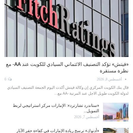
«فيتش» تؤكد التصنيف الائتماني السيادي للكويت عند AA- مع
نظرة مستقرة
أغسطس 8, 2026
0
قال بنك الكويت المركزي إن وكالة فيتش أكدت اليوم الجمعة التصنيف السيادي
لدولة الكويت طويل الاجل عند المرتبة -AA مع…
«ستاندرد تشارترد»: الإمارات مركز استراتيجي لربط
التمويل…
أغسطس 7, 2026
«أدنوك» ترسخ ريادة الإمارات في كفاءة حفر الآبار