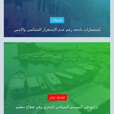
اقتصاد لبنان
لبنان واقتصاد الـLipstick: من الاستثمار إلى التجميل…
اقتصاد لبنان
أزمة المياه الى الواجهة… الصهاريج عادت… والمواطن يدفع…