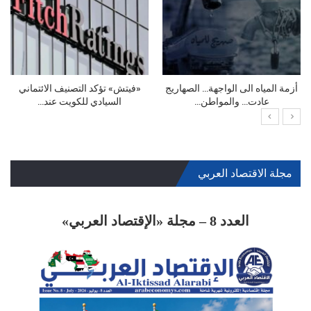
لبنان واقتصاد الـLipstick: من
أزمة المياه الى الواجهة… الصهاريج
الاستثمار إلى…
عادت… والمواطن…
مجلة الاقتصاد العربي
العدد 8 – مجلة «الإقتصاد العربي»