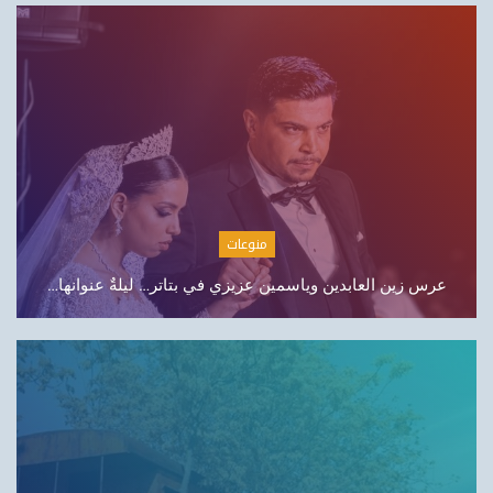
مصارف
للمسؤولين: نتائج الجرم تتصاعد… شو ناطرين؟