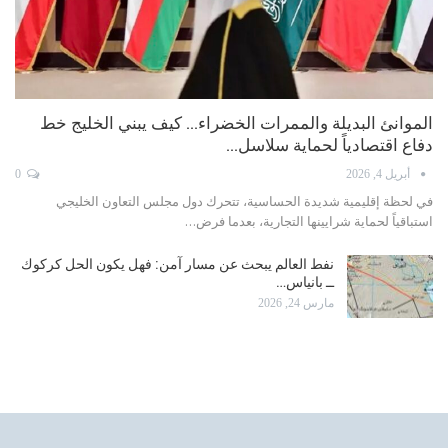
الموانئ البديلة والممرات الخضراء… كيف يبني الخليج خط
دفاع اقتصادياً لحماية سلاسل…
أبريل 4, 2026
0
في لحظة إقليمية شديدة الحساسية، تتحرك دول مجلس التعاون الخليجي
استباقياً لحماية شرايينها التجارية، بعدما فرض…
نفط العالم يبحث عن مسار آمن: فهل يكون الحل كركوك
ــ بانياس…
مارس 24, 2026