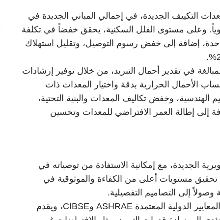
ات التكييف الجديدة، في إجمالي المباني الجديدة في
إلى 560 مليون درهم سنوياً. وعلى مستوى الفلل السكنية، يحقق خفضاً في تكلفة
ألف درهم للفيلا الواحدة، إضافة إلى خفض رسوم التوصيل، وتقليل استهلاك
 المبالغة في تقدير أحمال التبريد، من خلال توفير إرشادات
ساب الأحمال الحرارية بدقة واختيار المعدات ذات
 الهندسية، وخفض تكاليف المعدات والبنية التحتية،
افة إلى إطالة العمر الافتراضي للمعدات وتحسين
يرية الجديدة، مع إمكانية الاستفادة من توصياته في
م تحقيق مستويات أعلى من الكفاءة والموثوقية في
وصولاً إلى التصاميم التفصيلية.
ويتوافق «دليل أحمال التبريد» مع أكواد أبوظبي والمعايير الدولية المعتمدة ASHRAE وCIBSE، ويقدم
دي إلى زيادة قدرات التبريد، مثل الافتراضات غير