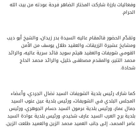
وفعاليات بارزة شاركت المختار الضاهر فرحة عودته من بيت الله
الحرام.
وتقدّم الحضور قائمقام عاليه السيدة بدر زيدان، والشيخ أبو ديب
ومشايخ عشيرة الزريقات، والعقيد طلال يوسف من الأمن
القومي شويفات والعقيد هيثم سويد قائد سرية عاليه، والرائد
محمد التنير، والمقدم مصطفى خليل، والرائد محمد الحاج
شحادة.
كما شارك رئيس بلدية الشويفات السيد نضال الجردي، وأعضاء
المجلس البلدي في الشويفات، ورئيس بلدية عين عنوب السيد
جمال عمار، ورئيس بلدية عرمون السيد حسام الجوهري، ورئيس
بلدية برج العرب السيد عارف شخيدم، ورئيس بلدية عوادة السيد
عامر المحمد، إلى جانب العميد محمد الزين والعميد طلعت الزين.