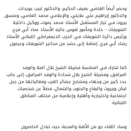
وحضر أيضاً القاضي عفيف الحكيم، والدكتور لبيب عويدات،
والدكتور إبراهيم علي علايلي، والإعلامي محمد العاصي، ومنسق
بيروت في تيار المستقبل الأستاذ محمد يموت، ووكيل داخلية
الشويفات – خلدة ومأمور نفوس عاليه الأستاذ عماد أبي فرج،
ورئيس دائرة الشويفات في الحزب الديمقراطي اللبناني الأستاذ
رشاد أبي فرج، إضافة إلى حشد من مخاتير الشويفات وعرمون.
كما شارك في المناسبة فضيلة الشيخ بلال الملا والوفد
المرافق، وفضيلة الشيخ بلال شحادة والوفد المرافق، إلى جانب
عدد كبير من وجهاء ومشايخ عشائر العرب وفعالياتها من جبل
لبنان وبيروت والبقاع والجنوب والشمال، فضلاً عن شخصيات
اجتماعية واختيارية وأهلية وإعلامية من مختلف المناطق
اللبنانية.
وساد اللقاء جو من الألفة والمحبة، حيث تبادل الحاضرون