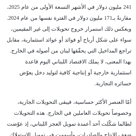
241 مليون دولار في الأشهر التسعة الأولى من عام 2025،
مقارنةً بـ171 مليون دولار في الفترة نفسها من عام 2024.
ويعكس ذلك استمرار خروج تحويلات إلى غير المقيمين،
سواء على شكل أرباح أو فوائد أو عوائد استثمارية، مقابل
تراجع المداخيل التي يحقّقها لبنان من أصوله في الخارج.
بهذا المعنى، لا يملك الاقتصاد اللبناني اليوم قاعدة
استثمارية خارجية أو إنتاجية كافية لتوليد دخل يعوّض
خسائره التجارية.
أمّا العنصر الأكثر حساسية، فيبقى التحويلات الجارية،
وخصوصاً تحويلات العاملين في الخارج. هذه التحويلات
لطالما شكّلت أحد أعمدة تمويل العجز اللبناني، إذ عوّضت
ضعف الإنتاج والصادرات، وأسهمت في تمويل الاستهلاك