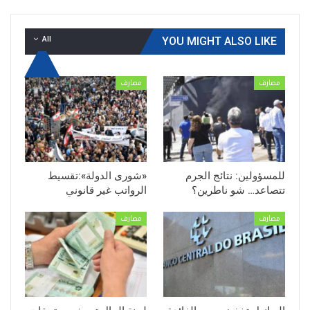
All
YOU MIGHT ALSO LIKE
مصارف
مصارف
للمسؤولين: نتائج الجرم
«شورى الدولة»:تقسيط
تتصاعد… شو ناطرين؟
الرواتب غير قانوني
مصارف
مصارف