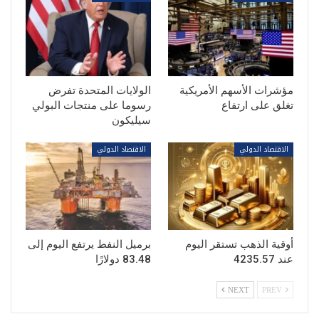
مؤشرات الأسهم الأمريكية
الولايات المتحدة تفرض
تغلق على ارتفاع
رسوما على منتجات البولي
سيليكون
الاقتصاد الدولي
الاقتصاد الدولي
أوقية الذهب تستقر اليوم
برميل النفط يرتفع اليوم إلى
عند 4235.57
83.48 دولارًا
NEXT
PREV