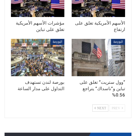
الأسهم الأمريكية تغلق على
مؤشرات الأسهم الأمريكية
ارتفاع
تغلق على تباين
البورصة
البورصة
“وول ستريت” تغلق على
بورصة لندن تستهدف
تباين و”ناسداك” يتراجع
التداول على مدار الساعة
0.56%
NEXT
PREV