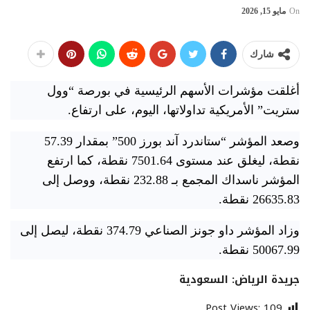
On
مايو 15, 2026
شارك
أغلقت مؤشرات الأسهم الرئيسية في بورصة “وول
ستريت” الأمريكية تداولاتها، اليوم، على ارتفاع.
وصعد المؤشر “ستاندرد آند بورز 500” ‌بمقدار 57.39
نقطة، ليغلق عند مستوى 7501.64 نقطة، كما ارتفع
المؤشر ناسداك المجمع بـ 232.88 نقطة، ووصل إلى
‌26635.83 نقطة.
وزاد المؤشر داو جونز الصناعي 374.79 نقطة، ليصل إلى
50067.99 نقطة.
جريدة الرياض: السعودية
Post Views:
109