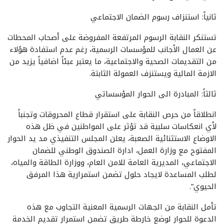
​ثانياً: استنزاف رسوم الضمان الاجتماعي
​تستنكر النقابة الرسوم المرتفعة المفروضة على أصحاب المحطات
عن العمال الأجانب للمؤسسات الرسمية، رغم عدم استفادة هؤلاء
من التقديمات الصحية والاجتماعية، ما يعتبر عبئاً اضافياً يزيد من
الازمة المالية ويستنزف العمولة الثابتة.
​ثالثاً: المبادرة الى الحوار المؤسساتي
انطلاقاً من حرص النقابة على استقرار قطاع المحروقات وتجنباً
لأي انعكاسات سلبية قد تؤثر على المواطنين في ظل هذه
الاوضاع الاستثنائية الصعبة، يعلن المجلس التنفيذي مد يد الحوار
المفتوح مع وزارة العمل، ادارة الصندوق الوطني للضمان
الاجتماعي، المديرية العامة للامن العام، ووزارة الطاقة والمياه،
لطلب المساعدة لايجاد حلول تضمن استمرارية هذا المرفق
الحيوي”.
تأمل النقابة من الجهات الرسمية المعنية التجاوب مع هذه
الدعوة للحوار لوضع خارطة طريق تضمن استمرار تقديم الخدمة