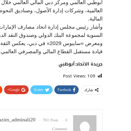
أبوظبي العالمي ومركز دبي المالي العالمي خلال ا
العالمية، وشركات إدارة الأصول، وصناديق التحو
المالية.
وأشار رئيس مجلس إدارة اتحاد مصارف الإمارات إل
ومعرض «سايبوس 2029» في دبي، 
قيادة مستقبل القطاع المالي والمصرفي العالمي.
جريدة الاتحاد:أبوظبي
Post Views:
109
Google+
Twitter
Facebook
شارك
zim_adminali20
7911 Posts
0
Comments