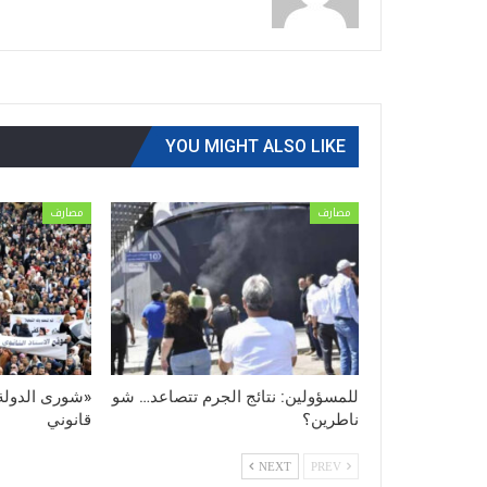
YOU MIGHT ALSO LIKE
مصارف
مصارف
للمسؤولين: نتائج الجرم تتصاعد… شو
«شورى الدولة
ناطرين؟
قانوني
NEXT
PREV