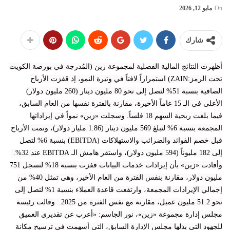
On
مايو 12, 2026
شارك
أظهرت النتائج المالية الفصلية لمجموعة زين (المُدرجة في بورصة الكويت
تحت الرمز:ZAIN) استمراراً لافتاً في وتيرة النمو، إذ قفزت الأرباح
الصافية بنسبة 51% لتصل إلى نحو 80 مليون دينار (260 مليون دولار)
الأعلى في الـ 15 عاماً الأخيرة، مقارنة بالفترة نفسها من العام السابق،
فيما بلغت ربحية السهم 18 فلساً. وسجلت «زين» نمواً في إيراداتها
المجمعة بنسبة 6% لتبلغ 569 مليون دينار (1.86 مليار دولار)، ونمت الأرباح
قبل خصم الفوائد والضرائب والاستهلاكات (EBITDA) بنسبة 6% لتصل
إلى 182 مليوناً (594 مليون دولار)، واستقر هامش الـ EBITDA عند 32%.
وأفادت «زين» بأن إيرادات خدمات البيانات قفزت بنسبة 18% لتسجل 751
مليون دولار، مقارنة بنفس الفترة من العام الأخير، وهي تمثل 40% من
إجمالي الإيرادات المجمعة، وارتفعت قاعدة العملاء بنسبة 1% لتصل إلى
نحو 51.2 مليون عميل، مقارنة مع نفس الفترة من 2025. وقالت رئيسة
مجلس إدارة مجموعة «زين»، نور الجاسم: «أعرب عن تقديري العميق
للجهود التي بذلها مجلس الإدارة السابق، التي أسهمت في ترسيخ مكانة