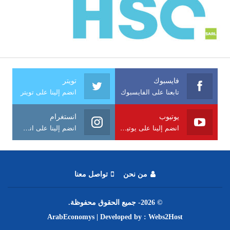
فايسبوك
تويتر
تابعنا على الفايسبوك
انضم إلينا على تويتر
يوتيوب
انستغرام
انضم إلينا على يوتيوب
انضم إلينا على انستغرام
من نحن
تواصل معنا
© 2026- جميع الحقوق محفوظة.
ArabEconomys
| Developed by :
Webs2Host