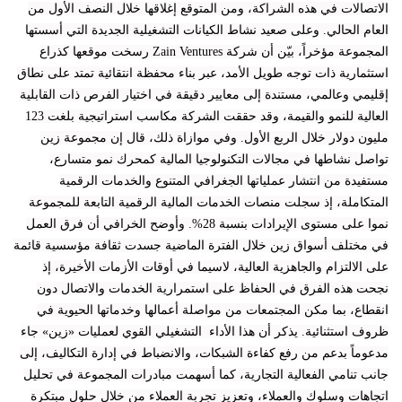
الاتصالات في هذه الشراكة، ومن المتوقع إغلاقها خلال النصف الأول من
العام الحالي. وعلى صعيد نشاط الكيانات التشغيلية الجديدة التي أسستها
المجموعة مؤخراً، بيّن أن شركة Zain Ventures رسخت موقعها كذراع
استثمارية ذات توجه طويل الأمد، عبر بناء محفظة انتقائية تمتد على نطاق
إقليمي وعالمي، مستندة إلى معايير دقيقة في اختيار الفرص ذات القابلية
العالية للنمو والقيمة، وقد حققت الشركة مكاسب استراتيجية بلغت 123
مليون دولار خلال الربع الأول. وفي موازاة ذلك، قال إن مجموعة زين
تواصل نشاطها في مجالات التكنولوجيا المالية كمحرك نمو متسارع،
مستفيدة من انتشار عملياتها الجغرافي المتنوع والخدمات الرقمية
المتكاملة، إذ سجلت منصات الخدمات المالية الرقمية التابعة للمجموعة
نموا على مستوى الإيرادات بنسبة 28%. وأوضح الخرافي أن فرق العمل
في مختلف أسواق زين خلال الفترة الماضية جسدت ثقافة مؤسسية قائمة
على الالتزام والجاهزية العالية، لاسيما في أوقات الأزمات الأخيرة، إذ
نجحت هذه الفرق في الحفاظ على استمرارية الخدمات والاتصال دون
انقطاع، بما مكن المجتمعات من مواصلة أعمالها وخدماتها الحيوية في
ظروف استثنائية. يذكر أن هذا الأداء التشغيلي القوي لعمليات «زين» جاء
مدعوماً بدعم من رفع كفاءة الشبكات، والانضباط في إدارة التكاليف، إلى
جانب تنامي الفعالية التجارية، كما أسهمت مبادرات المجموعة في تحليل
اتجاهات وسلوك والعملاء، وتعزيز تجربة العملاء من خلال حلول مبتكرة