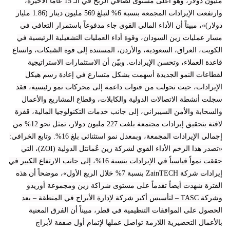
مليون دولار، وهو أعلى مستوى لصافي الربح في الـ 15 عاماً الأخيرة،
وارتفعت الإيرادات المجمعة بنسبة 6% لتبلغ 569 مليون دينار (1.86 مليار
دولار)»، مبيناً أن الأداء المالي القوي جاء مدفوعاً باستمرار التعافي في
مسار عمليات زين السودان، وقوة أداء العمليات التشغيلية الرئيسية في
الكويت، العراق، السعودية، والأردن، المستندة إلى قوة الشبكات، واتساع
قاعدة العملاء، وتحسن الإيرادات. وبيّن أن الاستثمارات الاستراتيجية
لقطاعات النمو الجديدة أسهمت بشكل متسارع في إعادة رسم هيكل
الإيرادات، حيث تحولت من قنوات داعمة إلى محركات نمو رئيسية، فقد
سجلت أنشطة الاتصالات الدولية والكابلات، وقطاع المشاريع والأعمال
والسحابة والأمن السيبراني، إلى جانب خدمات التكنولوجيا المالية، قفزة
لافتة بتحقيق إيرادات مجتمعة بلغت 227 مليون دولار، تمثل نحو 12% من
إجمالي الإيرادات المجمعة، وبمعدل نمو استثنائي بلغ 16%. وتابع الخرافي:
«تصدر هذا الزخم الأداء القوي لشركة زين عُمانتل الدولية (ZOI)، التي
حققت نمواً قياسياً في الإيرادات بنسبة 16%، إلى جانب الارتفاع الكبير في
إيرادات شركة ZainTECH بنسبة 7% خلال الربع الأول»، موضحاً أن هذه
الفترة شهدت أيضاً تقدماً على مستوى شراكة زين ومجموعة أوريدو
وشركة TASC – لتأسيس أكبر شركة لإدارة الأبراج في المنطقة – بعد
الحصول على الموافقات التنظيمية في قطر، مبيناً أن الفرق المعنية
بالأعمال التحضيرية اللازمة تواصل عملها لإتمام أول صفقة لأبراج