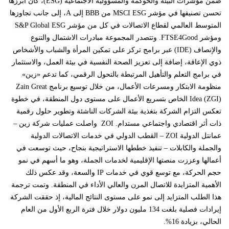
ضمن مؤشرات البيئة والحوكمة والمسؤولية الاجتماعية (ESG)، كان أبرزها
تحسن تصنيفها في مؤشر MSCI ESG من BBB إلى A، إلى جانب تجاوزها
المتوسط العالمي لقطاع الاتصالات في كل من مؤشر S&P Global ESG
ومؤشر FTSE4Good. وتتصدر المجموعة مبادرات الاشتمال والتنوع
والإنصاف (IDE) عبر برامج تركز على تمكين المرأة والشباب والأشخاص
ذوي الإعاقة، إضافة إلى تعزيز الصحة النفسية في بيئة العمل، والاستثمار
في برامج التعلم والتأهيل المرتبطة بالتحول الرقمي، كما تدعم «زين»
منظومة الابتكار ومسرعات الأعمال، من خلال توسيع برنامج Zain Great
Idea (ZGI) الخاص بتسريع الأعمال على مستوى دول المنطقة، في خطوة
تعكس التزام الشركة بتغذية بيئة الشركات الناشئة وتطوير حلول رقمية
ذات أثر اقتصادي واجتماعي مستدام. ZOI واصلت عمليات شركة زين –
عمانتل الدولية ZOI – القطب الدولي في خدمات الاتصالات الدولية
والجملة والكابلات – تنفيذ خططها الاستراتيجية بنجاح، حيث توسعت في
أعمالها وعززت منصتها الإقليمية لخدمات الجملة، وهو ما أسهم في نمو
حجم الحركة، مع توسع قوي في خدمات IP والسعة، وقد عكس ذلك
الأهمية المتزايدة للاتصال المرن والعالي الأداء في المنطقة. وتمت ترجمة
هذا الطلب المتزايد إلى نمو على مستوى النتائج المالية، إذ حققت الشركة
إيرادات فصلية بلغت 134 مليون دولار خلال فترة الربع الأول من العام
الحالي، بزيادة 16%.