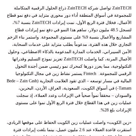
ZainTECH تواصل شركة ZainTECH ذراع الحلول الرقمية المتكاملة
للمجموعة في أسواق المنطقة أداء دور محوري متزايد في دفع نمو قطاع
الأعمال، فخلال فترة الربع الأول، نمت إيرادات ZainTECH بنسبة 7%،
لتسجل 48.5 مليون دولار، ساهم هذا النمو في دفع نمو إيرادات قطاع
المشاريع والأعمال بنسبة 9% على مستوى المجموعة. واستمر بناء الزخم
التجاري خلال هذه الفترة، مدعوماً بطلب متزايد على خدمات السحابة،
الأمن السيبراني، الخدمات المدارة المدعومة بالذكاء الاصطناعي، وحلول
الأعمال المرنة، كما واصلت ZainTECH تعزيز نموذج التسليم وقدراتها
التكنولوجية، مما يعزز دورها كمحرك نمو رئيسي ضمن أجندة التحول
الرقمي للمجموعة. Fintech يستمر نشاط زين في مجال التكنولوجيا
المالية في مسار توسعه – الذي تقود العلامت التجارية (Bede – Zain Cash
Tamam-) في أسواق الكويت، السعودية، العراق، الأردن، البحرين،
والسودان – محققاً نمواً صحياً في الإيرادات وعدد العملاء، إذ سجلت
عمليات زين في هذا القطاع خلال فترة الربع الأول نموا على مستوى
الإيرادات بلغ 28%.
«زين الكويت» واصلت عمليات زين الكويت الحفاظ على موقعها الريادي،
استقرت قاعدة العملاء عند 2.6 مليون عميل، بينما بلغت إيرادات فترة