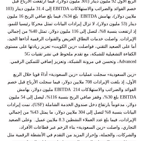
الربع الأول 92 مليون دينار (301 مليون دولار)، فيما ارتفعت الأرباح قبل
خصم الفوائد والضرائب والاستهلاكات EBITDA إلى 31.4 مليون دينار (103
ملايين دولار)، بهامش EBITDA بلغ 34%، فيما بلغ صافي الربح 16 مليون
دينار (53 مليون دولار)، لا تزال إيرادات البيانات تمثل محركا رئيسيا للنمو،
إذ ارتفعت بنسبة 8%، لتصل إلى 116 مليون دولار، تمثل 40% من إجمالي
الإيرادات. واصلت خدمات النطاق العريض والقنوات الرقمية أداءها الجيد،
أما على الصعيد التقني، فواصلت «زين الكويت» تعزيز ريادتها على مستوى
الكفاءة التشغيلية للشبكة، مع تقدم ملحوظ في نشر تقنيات 5G
Advanced، وتحسن في مرونة الشبكة، وتعزيز إضافي للتمكين الرقمي.
«زين السعودية» سجلت عمليات «زين السعودية» أداءً قويا خلال الربع
الأول، إذ بلغت الإيرادات 708 ملايين دولار، فيما سجلت الأرباح قبل خصم
الفوائد والضرائب والاستهلاكات EBITDA 214 مليون دولار، بهامش
EBITDA بلغ 30%، وقفز صافي الربح بنسبة 116%، ليصل إلى 54 مليون
دولار، مدعوماً بارتفاع دخل صندوق الخدمة الشاملة (USF)، نمت إيرادات
البيانات بنسبة 8% لتصل إلى 304 ملايين دولار، ما يمثل 43% من إجمالي
الإيرادات، فيما بلغ عدد العملاء النشطين 8.3 ملايين عميل. وعلى الصعيد
التجاري، واصلت «زين السعودية» بناء الزخم عبر قطاعات الأفراد،
والشركات، والجملة، وإحراز المزيد من التقدم في الأنشطة الرقمية مثل