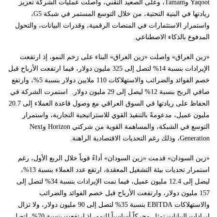
Yaqoot وTamam، وعلى الصعيد التقني، واصلت عمليات الشركة تعزيز
ريادتها في البنية التحتية، من خلال التوسع المستمر في شبكة G5،
واستمرار الاستثمارات في المنصات الرقمية، وقدرات البيانات، والتحول
المدفوع بالذكاء الاصطناعي.
«زين العراق» واصلت «زين العراق» البناء على زخم النمو، إذ ارتفعت
الإيرادات بنسبة 14% لتصل إلى 325 مليون دولار، فيما ارتفعت الأرباح قبل
خصم الفوائد والضرائب والاستهلاكات 110 ملايين دولار بنسبة 5%، وارتفع
صافي الربح بنسبة 12% ليصل إلى 29 مليون دولار. استمرت الشركة في
الحفاظ على ريادتها في السوق العراقي مع وصول قاعدة العملاء إلى 20.7
مليون عميل، مدعومةً بالتنفيذ القوي للاستراتيجية التجارية، واستمرار
التوسع في الشبكة، والمساهمة القوية من شركتي Horizon وNext
Generation، وذلك رغم التحديات الاقتصادية الراهنة.
«زين السودان» قدمت «زين السودان» أداءً قوياً خلال الربع الأول، رغم
استمرار تحديات بيئة التشغيل المعقدة، ارتفع عدد العملاء بنسبة 13%،
ليصل إلى 12.4 مليون عميل، فيما نمت الإيرادات بنسبة 34% لتصل إلى
157 مليون دولار، وارتفعت الأرباح قبل خصم الفوائد والضرائب
والاستهلاكات EBITDA بنسبة 35% لتصل إلى 90 مليون دولار، ولا تزال
إيرادات البيانات تمثل محركاً أساسياً للنمو، إذ ارتفعت بنسبة 70%، لتصل