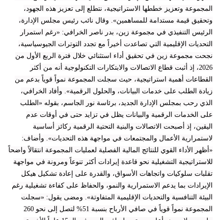
المجموعة وتعزيز خططها الاستراتيجية، نتطلع إلى تعزيز هذه الجهود،
وتحقيق قيمة مستدامة للمساهمين». وقال نائب رئيس مجلس الإدارة،
الرئيس التنفيذي في مجموعة زين، بدر ناصر الخرافي: «رغم استمرار
التحديات الإقليمية التي تصاعدت أخيراً مع تجدد التوترات الجيوسياسية،
نجحت مجموعة زين في تحقيق أداء استثنائي خلال فترة الربع الأول من
2026، إذ أثبت قطاع الاتصالات والابتكارات التكنولوجية أنه من أكثر
القطاعات أهمية استراتيجية، حيث سجلت المجموعة نمواً قوياً بدعم من
زيادة الطلب على خدمات البيانات، والحلول الرقمية». وأفاد الخرافي،
الذي رحب بمجلس الإدارة الجديد، برئاسة نور الجاسم، بقوله «الطلب
على الخدمات الرقمية والبيانات يظل في تزايد حتى في أوقات عدم
اليقين، إذ أصبحت الاتصالات والبنية التحتية الرقمية ركائز أساسية
لاستمرارية الأعمال والمجتمعات في مواجهة هذه التحديات». وأضاف:
«أظهر الأداء القوي للنتائج المالية الفصلية لعمليات المجموعة انتقالاً واضحاً
للاستراتيجية التشغيلية نحو قاعدة إيرادات أكثر تنوعاً ومرونة في مواجهة
تقلبات سلوكيات واتجاهات الأسواق، والقدرة على إعادة تشكيل هيكل
الإيرادات بما يدعم الاستمرارية والنمو، والحفاظ على كفاءة تشغيلية رغم
البيئة التنافسية والتحديات الإقليمية المتفاوتة». ومضى يقول: «سجلت
المجموعة نمواً قوياً في صافي الأرباح بنسبة 51% لتصل إلى نحو 260