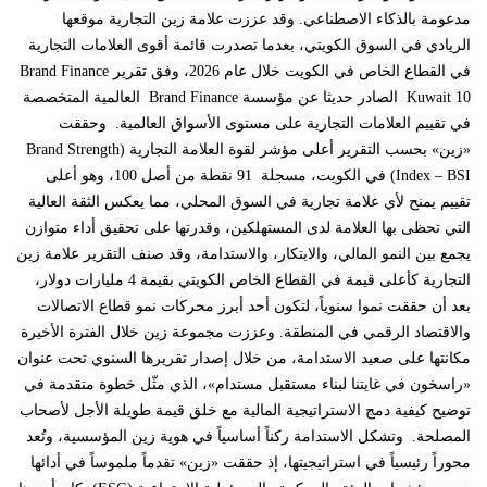
مدعومة بالذكاء الاصطناعي. وقد عززت علامة زين التجارية موقعها
الريادي في السوق الكويتي، بعدما تصدرت قائمة أقوى العلامات التجارية
في القطاع الخاص في الكويت خلال عام 2026، وفق تقرير Brand Finance
Kuwait 10 الصادر حديثا عن مؤسسة Brand Finance العالمية المتخصصة
في تقييم العلامات التجارية على مستوى الأسواق العالمية. وحققت
«زين» بحسب التقرير أعلى مؤشر لقوة العلامة التجارية (Brand Strength
Index – BSI) في الكويت، مسجلة 91 نقطة من أصل 100، وهو أعلى
تقييم يمنح لأي علامة تجارية في السوق المحلي، مما يعكس الثقة العالية
التي تحظى بها العلامة لدى المستهلكين، وقدرتها على تحقيق أداء متوازن
يجمع بين النمو المالي، والابتكار، والاستدامة، وقد صنف التقرير علامة زين
التجارية كأعلى قيمة في القطاع الخاص الكويتي بقيمة 4 مليارات دولار،
بعد أن حققت نموا سنوياً، لتكون أحد أبرز محركات نمو قطاع الاتصالات
والاقتصاد الرقمي في المنطقة. وعززت مجموعة زين خلال الفترة الأخيرة
مكانتها على صعيد الاستدامة، من خلال إصدار تقريرها السنوي تحت عنوان
«راسخون في غايتنا لبناء مستقبل مستدام»، الذي مثّل خطوة متقدمة في
توضيح كيفية دمج الاستراتيجية المالية مع خلق قيمة طويلة الأجل لأصحاب
المصلحة. وتشكل الاستدامة ركناً أساسياً في هوية زين المؤسسية، وتُعد
محوراً رئيسياً في استراتيجيتها، إذ حققت «زين» تقدماً ملموساً في أدائها