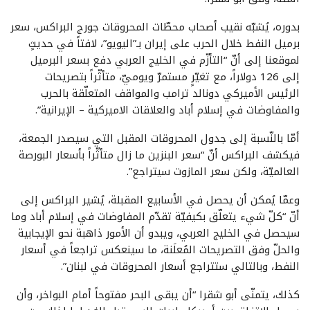
بدوره، يُشبّه نقيب أصحاب محطّات المحروقات جورج البراكس، سعر
برميل النفط خلال الحرب على إيران بـ”اليويو”، لافتاً في حديثٍ
لموقعنا إلى أنّ “التأزّم في الخليج العربي دفع بسعر البرميل
إلى 126 دولاراً، مع تغيّرٍ مستمرّ ويوميّ، متأثّراً بتصريحات
الرئيس الأميركي دونالد ترامب والمواقف المتعلّقة بالحرب
والمفاوضات في إسلام أباد والعلاقات الاميركية – الإيرانية”.
أمّا بالنّسبة إلى جدول المحروقات المقبل التي سيصدر الجمعة،
فيكشف البراكس أنّ “سعر البنزين ما زال متأثّراً بأسعار البورصة
العالميّة، ولكن سعر المازوت سيتراجع”.
وعمّا يُمكن أن يحصل في الأسابيع المقبلة، يُشير البراكس إلى
أنّ “كلّ شيء يتعلّق بكيفيّة تقدّم المفاوضات في إسلام أباد وما
سيحصل في الخليج العربي، ويبدو أن الأمور ذاهبة نحو الإيجابية
والحلّ وفق التصريحات المُعلَنة، ما سينعكس تراجعاً في أسعار
النفط، وبالتالي ستتراجع أسعار المحروقات في لبنان”.
كذلك، يتمنّى أبو شقرا “أن يبقى البحر مفتوحاً أمام البواخر، وأن