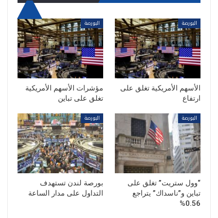
البورصة
البورصة
الأسهم الأمريكية تغلق على
مؤشرات الأسهم الأمريكية
ارتفاع
تغلق على تباين
البورصة
البورصة
“وول ستريت” تغلق على
بورصة لندن تستهدف
تباين و”ناسداك” يتراجع
التداول على مدار الساعة
0.56%