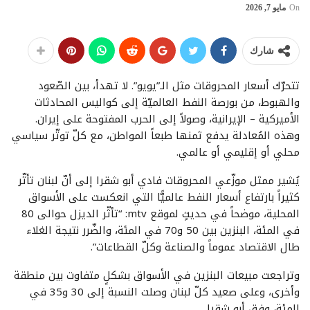
On
مايو 7, 2026
شارك
تتحرّك أسعار المحروقات مثل الـ”يويو”. لا تهدأ، بين الصّعود
والهبوط، من بورصة النفط العالميّة إلى كواليس المحادثات
الأميركية – الإيرانية، وصولاً إلى الحرب المفتوحة على إيران.
وهذه المُعادلة يدفع ثمنها طبعاً المواطن، مع كلّ توتّر سياسي
محلي أو إقليمي أو عالمي.
يُشير ممثل موزّعي المحروقات فادي أبو شقرا إلى أنّ لبنان تأثّر
كثيراً بارتفاع أسعار النفط عالميًّا التي انعكست على الأسواق
المحلية، موضحاً في حديثٍ لموقع mtv: “تأثّر الديزل حوالى 80
في المئة، البنزين بين 50 و70 في المئة، والضّرر نتيجة الغلاء
طال الاقتصاد عموماً والصناعة وكلّ القطاعات”.
وتراجعت مبيعات البنزين في الأسواق بشكلٍ متفاوت بين منطقة
وأخرى، وعلى صعيد كلّ لبنان وصلت النسبة إلى 30 و35 في
المئة، وفق أبو شقرا.