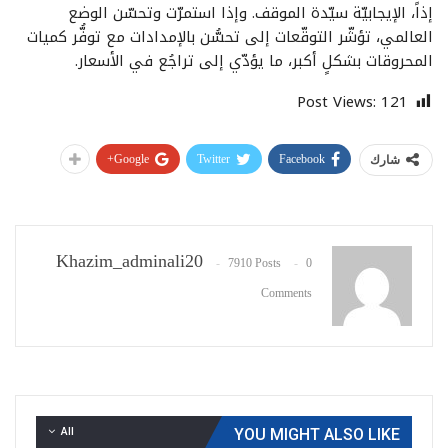
إذاً، الإيجابيّة سيّدة الموقف. وإذا استمرّت وتحسّن الوضع
العالمي، تؤشّر التوقّعات إلى تحسُّن بالإمدادات مع توفُّر كميات
المحروقات بشكلٍ أكبر، ما يؤدّي إلى تراجُع في الأسعار.
Post Views:
121
Google+
Twitter
Facebook
شارك
Khazim_adminali20
7910 Posts
0
Comments
All
YOU MIGHT ALSO LIKE