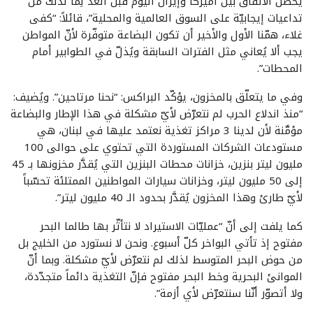
يحصل الاتفاق بين أميركا وإيران اليوم قبل الغد لِما لذلك من
تداعيات إيجابيّة على السوق العالمية والمحلية”، قائلاً: “كفى
غلاء، همّنا الأول والأخير أن تكون البضاعة متوفّرة لأنّ المواطن
يجب ألا يُعاني مثل الفترات السابقة ويُذلّ في الطوابير أمام
المحطات”.
وفي ما يتعلّق بالمخزون، يؤكّد البراكس: “نحنا مرتاحين”. ويُضيف:
“منذ اندلاع الحرب لم نتعرّض لأيّ مشكلة في هذا الإطار والبضاعة
مؤمَّنة لأن لدينا 3 مراكز تغذية نعتمد عليها في لبنان، هي
مستودعات الشركات المستوردة التي تحتوي على حوالى 100
مليون ليتر بنزين، خزانات محطات البنزين التي يُقدَّر مخزونها بـ 45
إلى 50 مليون ليتر، وخزانات سيارات المواطنين الممتلئة تحسّباً
لأيّ طارئ وهذا المخزون يُقدَّر بحدود الـ 40 مليون ليتر”.
كما يلفت إلى أنّ “عمليّات الاستيراد لا نتأثّر بها طالما البحر
مفتوح إذ تأتي البواخر كلّ أسبوع. ونحن لا نستورد من الخليج بل
من حوض البحر المتوسط لذلك لم نتعرّض لأيّ مشكلة. وبما أنّ
الموانئ البحرية وخط البحر مفتوح فإنّ التغذية دائماً متجدّدة،
ولا أتصوّر أنّنا سنتعرّض لأي أزمة”.