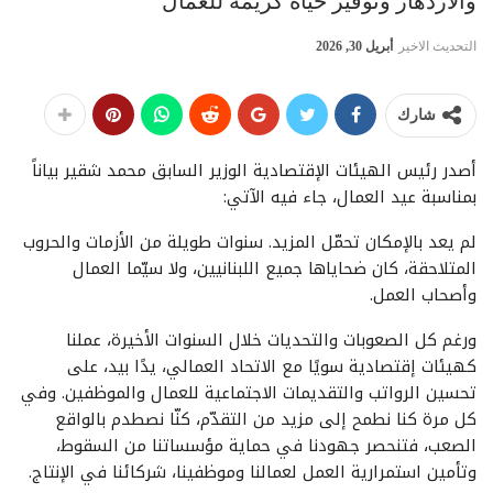
والازدهار وتوفير حياة كريمة للعمال
التحديث الاخير
أبريل 30, 2026
شارك
أصدر رئيس الهيئات الإقتصادية الوزير السابق محمد شقير بياناً
بمناسبة عيد العمال، جاء فيه الآتي:
لم يعد بالإمكان تحمّل المزيد. سنوات طويلة من الأزمات والحروب
المتلاحقة، كان ضحاياها جميع اللبنانيين، ولا سيّما العمال
وأصحاب العمل.
ورغم كل الصعوبات والتحديات خلال السنوات الأخيرة، عملنا
كهيئات إقتصادية سويًا مع الاتحاد العمالي، يدًا بيد، على
تحسين الرواتب والتقديمات الاجتماعية للعمال والموظفين. وفي
كل مرة كنا نطمح إلى مزيد من التقدّم، كنّا نصطدم بالواقع
الصعب، فتنحصر جهودنا في حماية مؤسساتنا من السقوط،
وتأمين استمرارية العمل لعمالنا وموظفينا، شركائنا في الإنتاج.