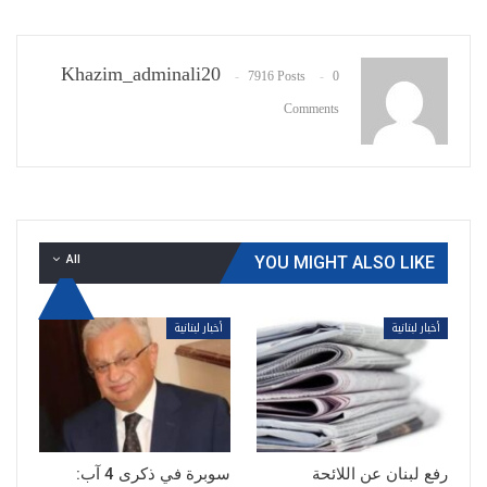
Khazim_adminali20
7916 Posts
0
Comments
All
YOU MIGHT ALSO LIKE
أخبار لبنانية
أخبار لبنانية
رفع لبنان عن اللائحة
سوبرة في ذكرى 4 آب: