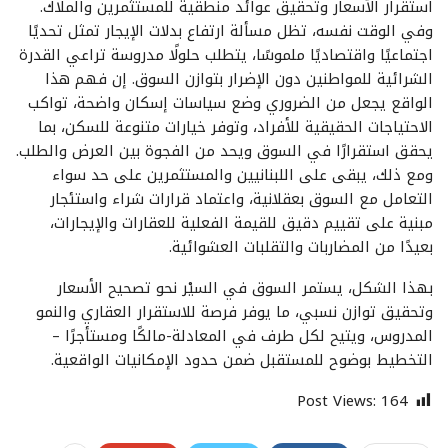
استقرار الأسعار وتحقيق عوائد منطقية للمستثمرين والملاك.
وفي الوقت نفسه، تظل مسألة ارتفاع بدلات الإيجار تمثل تحديًا
اجتماعيًا واقتصاديًا ملموسًا، يتطلب حلولًا مدروسة تراعي القدرة
الشرائية للمواطنين دون الإضرار بتوازن السوق. إن فهم هذا
الواقع يجعل من الضروري وضع سياسات إسكان واضحة، تواكب
الاحتياجات الحقيقية للأفراد، وتوفر خيارات متنوعة للسكن، بما
يحقق استقرارًا في السوق ويحد من الفجوة بين العرض والطلب.
ومع ذلك، يبقى على اللبنانيين والمستثمرين على حد سواء
التعامل مع السوق بعقلانية، واعتماد قرارات شراء واستئجار
مبنية على تقييم دقيق للقيمة الفعلية للعقارات والإيجارات،
بعيدًا من المضاربات والتقلبات العشوائية.
بهذا الشكل، يستمر السوق في السيْر نحو تصحيح الأسعار
وتحقيق توازن نسبي، ما يوفر فرصة للاستقرار العقاري والنمو
المدروس، ويتيح لكل طرف في المعادلة-مالكًا ومستأجرًا –
التخطيط بوضوح للمستقبل ضمن حدود الإمكانيات الواقعية.
Post Views:
164