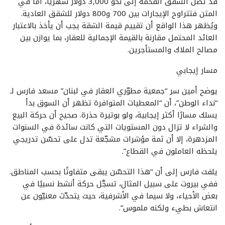
قد تصل الشقق الفخمة إلى نحو 3,000 دولار شهريًا، أما في
المتن فتتراوح الإيجارات بين 700 و800 دولار للشقق العادية.
ويُظهر هذا الواقع أن تقييم قيمة الشقة يجب أن يأخذ بالاعتبار
العائد المحتمل مقارنة بالقيمة الإجمالية للعقار، بما يوازن بين
مصالح الملاك والمستأجرين.
مسار إيجابي
يوضح أمين سر “جمعية مطوّري العقار في لبنان” مسعد فارس لـ
“نداء الوطن”، أن “المعطيات المتوافرة تظهر أن السوق بدأ
يسلك مسارًا أكثر إيجابية، ولو بوتيرة حذرة. صحيح أن حركة البيع
والشراء لا تزال دون المستويات التي كانت سائدة في السنوات
المزدهرة، إلا أن ثمة مؤشرات مشجّعة تدل على تحسّن تدريجي
يلحظه العاملون في القطاع”.
يلفت فارس إلى أن “هذا التحسّن يبقى متفاوتًا بحسب المناطق.
ففي بيروت على سبيل المثال، تسجَّل حركة أنشط نسبيًا في
بعض الأحياء، ولا سيما في الأشرفية، حيث يتحدّث معنيّون عن
انتعاش بطيء ولكنه ملموس”.