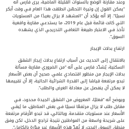
وعند مقارنة الوضع بالسنوات القليلة الماضية، يرى فارس أنه
“يمكن القول إن وتيرة التحسّن انطلقت هذا العام في وقت أبكر
نسبيًا”. إلا أنه يؤكد أن “المشهد لا يزال بعيدًا من المستويات
التي كانت قائمة قبل عام 2019، ما يستدعي مقاربة واقعية
تأخذ في الاعتبار طبيعة التعافي التدريجي الذي يشهده
السوق”.
ارتفاع بدلات الإيجار
بالانتقال إلى الحديث عن أسباب ارتفاع بدلات إيجار الشقق
السكنية، يُشدّد فارس على أنه “من الضروري مقاربة مسألة
بدلات الإيجار من منظور اقتصادي علمي. صحيح أن بعض الأسعار
تبدو مرتفعة قياسًا إلى القدرة الشرائية الحالية، إلا أن تقييمها
لا يمكن أن ينفصل عن معادلة العرض والطلب”.
ويوضح أنه “فعليًا، المعروض من الشقق الجيدة محدود، في
مقابل طلب لا يزال مرتفعًا نسبيًا في بعض المناطق، ما يُبقي
الأسعار عند مستويات متقدمة. وبالتالي، قد تبدو الأرقام مرتفعة
على شريحة واسعة من المواطنين نتيجة تراجع الدخل، لكن وفق
منطق السوق البحت، لا تُعدّ هذه الأسعار غير مبرّرة بالكامل”.