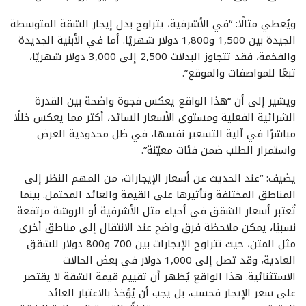
ويُعطي مثالًا: “في الأشرفية، يتراوح بدل إيجار الشقة المتوسطة
الجيدة بين 1,500 و1,800 دولار شهريًا. أما في الأبنية الجديدة
والفخمة، فقد تتجاوز البدلات 2,500 إلى 3,000 دولار شهريًا،
تبعًا للمواصفات والموقع”.
ويشير إلى أن “هذا الواقع يعكس فجوة واضحة بين القدرة
الشرائية الفعلية ومستوى الأسعار السائد، أكثر مما يعكس خللًا
مباشرًا في آلية التسعير نفسها، في ظل محدودية العرض
واستمرار الطلب ضمن فئات معيّنة”.
يضيف: “عند الحديث عن أسعار الإيجارات، من المهم النظر إلى
المناطق المختلفة وتأثيرها على القيمة والعائد المحتمل. بينما
تُعتبر أسعار الشقق في أحياء مثل الأشرفية أو الروشة مرتفعة
نسبيًا، يمكن ملاحظة فرق واضح عند الانتقال إلى مناطق أخرى
مثل المتن، حيث تتراوح الإيجارات بين 700 و800 دولار للشقق
العادية، وقد تصل إلى 1,000 دولار في بعض الحالات
الاستثنائية. هذا الواقع يُظهر أن تقييم قيمة الشقة لا يقتصر
على سعر الإيجار فحسب، بل يجب أن يُؤخذ بالاعتبار العائد