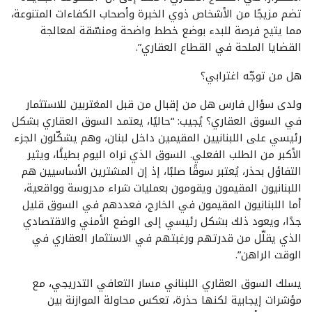
تضم مزيجًا من الأشخاص ذوي الخبرة وأصحاب الكفاءات المتنوعة،
مما يتيح فرصة للبدء بوضع خطط واضحة ومنسّقة لمعالجة
القضايا الملحة في القطاع العقاري”.
هل من توجّه اغترابي؟
ولدى سؤال فارس هل من إقبال من قبل المغتربين للاستثمار
في السوق العقاري؟ يُجيب: “حاليًا، يعتمد السوق العقاري بشكل
رئيسي على اللبنانيين المقيمين داخل لبنان، وهم يشكّلون الجزء
الأكبر من الطلب الفعلي. السوق الذي نراه اليوم بطيئًا، ويثير
التفاؤل بحذر، يُعتبر سوقًا صلبًا، إذ إن المشترين الأساسيين هم
اللبنانيون المقيمون ويقومون بعمليات شراء مدروسة وواقعية،
أما اللبنانيون المقيمون في الخارج، فعددهم في السوق قليل
جدًا، ويعود ذلك بشكل رئيسي إلى الوضع الأمني والاقتصادي
الذي يقلّل من قدرتهم ورغبتهم في الاستثمار العقاري في
الوقت الراهن”.
يسلك السوق العقاري اللبناني مسار التعافي التدريجي، مع
مؤشرات إيجابية لكنها حذرة، تعكس محاولة الموازنة بين