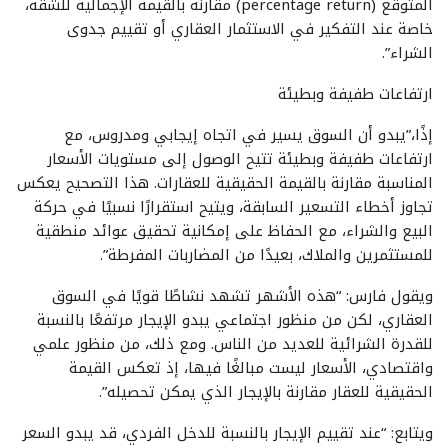
المتوقع (percentage return) مقارنةً بالقيمة الإجمالية للشقة،
خاصة عند التفكير في الاستثمار العقاري أو تقييم جدوى
الشراء”.
ارتفاعات طفيفة وبطيئة
إذًا،”يبدو أن السوق يسير في اتجاه إيجابي ومدروس، مع
ارتفاعات طفيفة وبطيئة تتيح الوصول إلى مستويات الأسعار
المناسبة مقارنة بالقيمة الحقيقية للعقارات. هذا التصحيح يعكس
تجاوز أخطاء التسعير السابقة، ويتيح استقرارًا نسبيًا في حركة
البيع والشراء، مع الحفاظ على إمكانية تحقيق عوائد منطقية
للمستثمرين والملاك، بعيدًا من المضاربات المفرطة”.
ويقول فارس: “هذه الأشهر تشهد نشاطًا قويًا في السوق
العقاري، لكن من منظور اجتماعي يبدو الإيجار مرتفعًا بالنسبة
للقدرة الشرائية للعديد من الناس. ومع ذلك، من منظور علمي
واقتصادي، الأسعار ليست مبالغًا فيها، إذ تعكس القيمة
الحقيقية للعقار مقارنة بالإيجار الذي يمكن تحصيله”.
ويتابع: “عند تقييم الإيجار بالنسبة للدخل الفردي، قد يبدو السعر