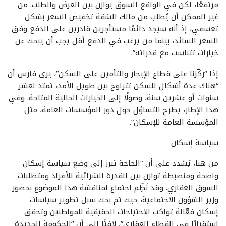
مرتفعًا، لكن في الواقع السوق يوازن بين العرض والطلب. من
غير الممكن أن يُطلب من مالك الشقة تخفيض السعر بشكل
تعسفي، إذ أنه سيجد دائمًا مستأجرين قادرين على الدفع وفق
السعر السائد، بينما من يرغب في الدفع أقل يجب أن يبحث عن
خيارات تتناسب مع قدراته”.
إذا “ركّزنا على قطاع الإيجار والتأمين على السكن”، يرى فارس أن
“هناك عدة أشكال للسكن تتراوح بين طويل الأمد، تمتد لعشر
سنوات أو عشرين سنة، وصولًا إلى الخيارات الحالية المتاحة. وفي
هذا الإطار، يطرح التساؤل حول دور المؤسسات العامة، مثل
المؤسسة العامة للإسكان”.
سياسة إسكان
من هنا، يُشدد على أن “الحاجة تبرز إلى وضع سياسة إسكان
واضحة ومنضبطة توازن بين القدرة الشرائية للأفراد ومتطلبات
السوق العقاري. وقد نُظِّم اجتماع لمناقشة هذا الموضوع بحضور
وزير الشؤون الاجتماعية، حيث تم بحث سبل تطوير سياسات
إسكان فعّالة تواكب الاحتياجات الحقيقية للمواطنين وتحقق
استقرارًا في القطاع العقاري”، لافتًا إلى أن “الحكومة الجديدة