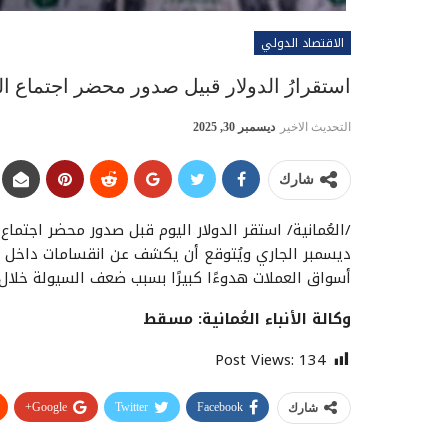
الاقتصاد الدولي
استقرارُ الدولار قبيل صدور محضر اجتماع ا
التحديث الاخير
ديسمبر 30, 2025
شارك
/العُمانية/ استقر الدولار اليوم قبل صدور محضر اجتما
ديسمبر الجاري ويُتوقع أن يكشف عن انقسامات داخل ا
أسواق العملات هدوءًا كبيرًا بسبب ضعف السيولة خلال
وكالة الأنباء العُمانية: مسقط
Post Views:
134
Google+
Twitter
Facebook
شارك