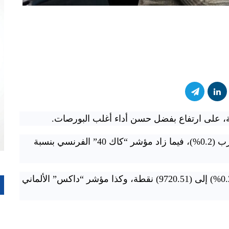
عة، على ارتفاع بفضل حسن أداء أغلب البورصات.
وارتفع مؤشر “ستوكس 600” الأوروبي بنسبة تقارب (0.2%)، فيما زاد مؤشر “كاك 40” الفرنسي بنسبة
بدوره صعد مؤشر “فوتسي” البريطاني بنسبة (0.27%) إلى (9720.51) نقطة، وكذا مؤشر “داكس” الألماني