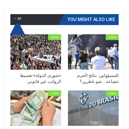
All
YOU MIGHT ALSO LIKE
مصارف
مصارف
للمسؤولين: نتائج الجرم
«شورى الدولة»:تقسيط
تتصاعد… شو ناطرين؟
الرواتب غير قانوني
مصارف
مصارف