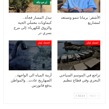
الأشقر: برمانا تنمو وتستعد
تبدل المسار فجأة…
لمشاريع
كيماويات معملَي الجية
والزوق للكهرباء: إلى مرج
بسري در
اقتصاد لبنان
اقتصاد لبنان
تراجع في الموسم السياحي
أزمة المياه الى الواجهة…
البحري وفي قطاع تنظيم
الصهاريج عادت… والمواطن
يدفع فاتورتين
NEXT
PREV