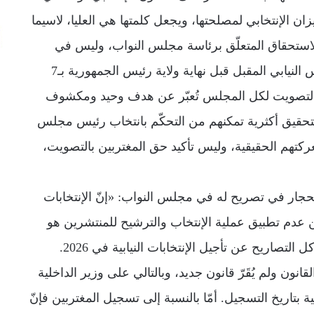
ان الإنتخابي لمصلحتها، ويجعل كلمتها هي العليا، لاسيما
لاستحقاق المتعلّق برئاسة مجلس النواب، وليس في
استحقاق رئاسة الجمهورية، إذ تنتهي ولاية المجلس النيابي المقبل قبل نهاية ولاية رئيس الجمهورية بـ7
بالتصويت لكل المجلس تُعبّر عن هدف وحيد ومكشوف
لتحقيق أكثرية تمكنهم من التحكّم بانتخاب رئيس مجلس
عركتهم الحقيقية، وليس تأكيد حق المغتربين بالتصويت،
الحجار في تصريح له في مجلس النواب: «إنّ الإنتخابات
ي وقتها، في أيار 2026. الكلام عن عدم تطبيق عملية الإنتخاب والترشيح للمنتشرين هو
ساقط، وعلى الحكومة أن تبدأ بالتسجيل لتسقط كل التصاريح عن تأجيل الإنتخابات النيابية في 2026.
قانون ولم يُقَرّ قانون جديد، وبالتالي على وزير الداخلية
ة بتاريخ التسجيل. أمّا بالنسبة إلى تسجيل المغتربين فإنّ