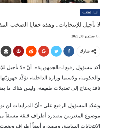
أخبار لبنانية
لا تأجيل للإنتخابات.. وهذه خفايا الصخب الم
On
سبتمبر 30, 2025
شارك
أكد مسؤول رفيع لـ«الجمهورية»، أنّ «لا تأجيل لل
والحكومة، ولاسيما وزارة الداخلية، تؤكّد جهوزيّته
نافذ يحتاج إلى تعديلات طفيفة، وليس هناك ما يمنع
وشدّد المسؤول الرفيع على «أنّ المزايدات لن ت
موضوع المغتربين مصدره أطراف قلقة مسبقاً من 
الانتخابات السابقة، ومصدره أيضاً أطراف وضعت ل