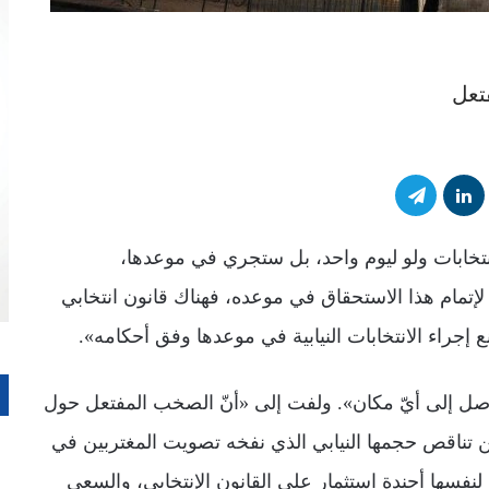
فتعل
إنتخابات ولو ليوم واحد، بل ستجري في موعدها،
ا لإتمام هذا الاستحقاق في موعده، فهناك قانون انتخابي
 إجراء الانتخابات النيابية في موعدها وفق أحكامه».
وصل إلى أيّ مكان». ولفت إلى «أنّ الصخب المفتعل حول
تناقص حجمها النيابي الذي نفخه تصويت المغتربين في
نفسها أجندة استثمار على القانون الإنتخابي، والسعي