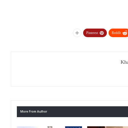
Pinterest
ReddIt
Kha
More From Author