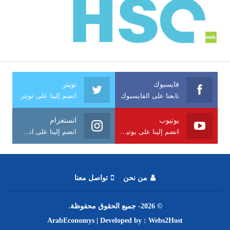
فايسبوك
تويتر
تابعنا على الفايسبوك
انضم إلينا على تويتر
يوتيوب
انستغرام
انضم إلينا على يوتيوب
انضم إلينا على انستغرام
من نحن
تواصل معنا
© 2026- جميع الحقوق محفوظة.
ArabEconomys
| Developed by :
Webs2Host