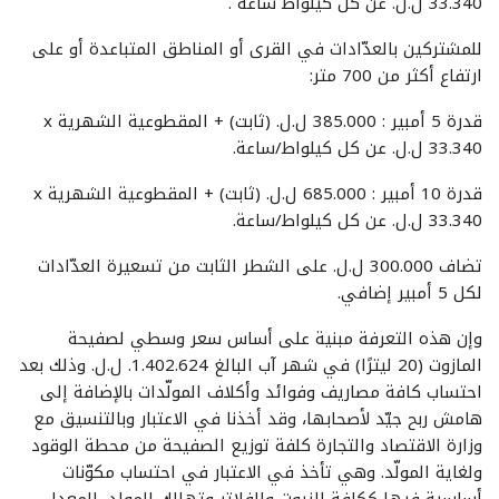
33.340 ل.ل. عن كلّ كيلواط ساعة .
للمشتركين بالعدّادات في القرى أو المناطق المتباعدة أو على
ارتفاع أكثر من 700 متر:
قدرة 5 أمبير : 385.000 ل.ل. (ثابت) + المقطوعية الشهرية x
33.340 ل.ل. عن كل كيلواط/ساعة.
قدرة 10 أمبير : 685.000 ل.ل. (ثابت) + المقطوعية الشهرية x
33.340 ل.ل. عن كل كيلواط/ساعة.
تضاف 300.000 ل.ل. على الشطر الثابت من تسعيرة العدّادات
لكل 5 أمبير إضافي.
وإن هذه التعرفة مبنية على أساس سعر وسطي لصفيحة
المازوت (20 ليترًا) في شهر آب البالغ 1.402.624. ل.ل. وذلك بعد
احتساب كافة مصاريف وفوائد وأكلاف المولّدات بالإضافة إلى
هامش ربح جيّد لأصحابها، وقد أخذنا في الاعتبار وبالتنسيق مع
وزارة الاقتصاد والتجارة كلفة توزيع الصفيحة من محطة الوقود
ولغاية المولّد. وهي تأخذ في الاعتبار في احتساب مكوّنات
أساسية فيها ككلفة الزيوت والفلاتر وتهالك المولد، المعدل