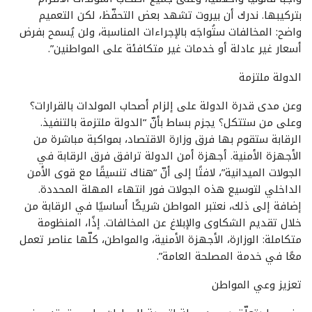
بتركيبها. ندرك أن بيروت تشهد بعض التحفّظ، لكن التعميم
واضح: المخالفات ستُواجَه بالإجراءات المناسبة، ولن يُسمح بفرض
أسعار غير عادلة أو خدمات غير متكافئة على المواطنين”.
الدولة ملتزمة
وعن مدى قدرة الدولة على إلزام أصحاب المولدات بالقرارات؟
وعلى من ستتكل؟ يجزم بساط بأنّ “الدولة ملتزمة بالتنفيذ.
الرقابة ستقوم بها فرق وزارة الاقتصاد، بمواكبة مباشرة من
الأجهزة الأمنية. أجهزة أمن الدولة ترافق فرق الرقابة في
الجولات الميدانية”، لافتًا إلى أنّ “هناك تنسيقًا مع قوى الأمن
الداخلي لتوسيع هذه الجولات فور انتهاء المهلة المحددة.
إضافة إلى ذلك، نعتبر المواطن شريكًا أساسيًا في الرقابة من
خلال تقديم الشكاوى والإبلاغ عن المخالفات. إذًا، المنظومة
متكاملة: الوزارة، الأجهزة الأمنية، والمواطن، كلّها عناصر تعمل
معًا في خدمة المصلحة العامة”.
تعزيز وعي المواطن