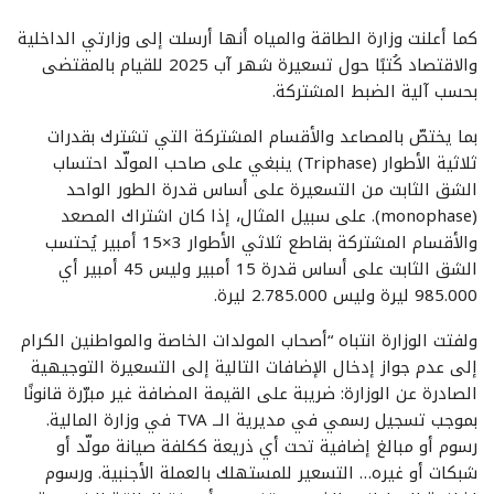
كما أعلنت وزارة الطاقة والمياه أنها أرسلت إلى وزارتي الداخلية
والاقتصاد كُتبًا حول تسعيرة شهر آب 2025 للقيام بالمقتضى
بحسب آلية الضبط المشتركة.
بما يختصّ بالمصاعد والأقسام المشتركة التي تشترك بقدرات
ثلاثية الأطوار (Triphase) ينبغي على صاحب المولّد احتساب
الشق الثابت من التسعيرة على أساس قدرة الطور الواحد
(monophase). على سبيل المثال، إذا كان اشتراك المصعد
والأقسام المشتركة بقاطع ثلاثي الأطوار 3×15 أمبير يُحتسب
الشق الثابت على أساس قدرة 15 أمبير وليس 45 أمبير أي
985.000 ليرة وليس 2.785.000 ليرة.
ولفتت الوزارة انتباه “أصحاب المولدات الخاصة والمواطنين الكرام
إلى عدم جواز إدخال الإضافات التالية إلى التسعيرة التوجيهية
الصادرة عن الوزارة: ضريبة على القيمة المضافة غير مبرّرة قانونًا
بموجب تسجيل رسمي في مديرية الــ TVA في وزارة المالية.
رسوم أو مبالغ إضافية تحت أي ذريعة ككلفة صيانة مولّد أو
شبكات أو غيره… التسعير للمستهلك بالعملة الأجنبية. ورسوم