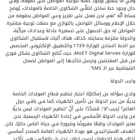
وفي ما يتعلّق بوجود حملة لتوعية المواطن على حقوقه، وفي
حال وجود خط ساخن لتلقّي الشكاوى الخاصة بالمولدات، يُوضح
بساط أنّه “نعم، نحن نعمل على تعزيز وعي المواطن بحقوقه من
خلال الإعلام ووسائل التواصل، بالتوازي مع حملات توعية مباشرة.
المواطن له حق الحصول على تسعيرة عادلة وعدادات مركّبة،
والدولة ملتزمة بحمايته. كذلك، هناك آليات لاستقبال الشكاوى
عبر الخط الساخن للوزارة 1739 والتطبيق الإلكتروني المخصص
للوزارة MoET Digital Servies، حيث تُتابع الشكاوى بشكل فوري
من قبل المفتشين وترسل نتائجها إلى المواطن لضمان
الشفافية عبر الـ SMS”.
واجب الدولة
ولدى سؤاله عن إمكانيّة اعتبار تنظيم قطاع المولدات الخاصة
بديلًا من عجز الدولة عن تأمين الكهرباء كما في باقي دول
العالم؟ يُجيب:”لا”، مُشدّدًا على أنّ “تنظيم المولدات ليس بديلًا
من واجب الدولة الأساسي في إعادة الكهرباء الرسمية. نحن
نعتبر المولدات واقعًا مفروضًا وضرورة في حياة الناس حاليًا، لكن
الهدف الاستراتيجي هو عودة الكهرباء العامة كمصدر أساسي.
لذلك، هذه الخطوات ليست إعلان عجز، بل بالعكس: هي تأكيد