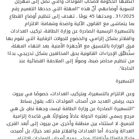
أعطتها الحكومة لأصحاب المولدات والتي تصل إلى شهريْن
لتسوية أوضاعهم، أنّ هذه “المهلة التي حددها التعميم رقم
31/2025 ـ ومدتها 45 يومًا ـ تهدف إلى تنظيم أوضاع القطاع
بما يتماشى مع القانون. الآلية واضحة وشفافة: الالتزام
بالتسعيرة الرسمية الصادرة عن وزارة الطاقة، تركيب العدادات
والفلاتر بشكل إلزامي، والخضوع للجولات الرقابية التي تقوم بها
فرق الوزارة بالتنسيق مع الأجهزة الأمنية. بعد انتهاء المهلة،
ستُطبَّق الإجراءات القانونية بحق المخالفين بشكل تدريجي، بدءًا
من تنظيم محاضر ضبط، وصولًا إلى الملاحقة القضائية عند
الحاجة”.
التسعيرة
وعن الالتزام بالتسعيرة، وبتركيب العدادات، خصوصًا في بيروت
حيث يرفض العديد من أصحاب المولدات ذلك، يقول بساط:
“التسعيرة الصادرة عن وزارة الطاقة ليست وجهة نظر، بل هي
مرجع رسمي تعتبره الدولة عادلاً ومتوازنًا. هي قاعدة إلزامية
للجميع، لا استثناء بين منطقة وأخرى. من بيروت إلى أبعد القرى،
العدالة واحدة. أما العدادات والفلاتر فلم تعد خيارًا، بل أصبحت
واجبًا قانونيًا وأخلاقيًا، وعلى جميع أصحاب المولدات الالتزام