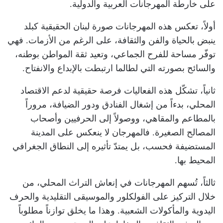
على خارطة المهرجانات العربية والدولية.
أولاً، تعكس هذه المهرجانات صورة لبنان الحقيقية كبلد
ينبض بالحياة والفن والثقافة، على الرغم من الأزمات. فهي
توفّر مساحة للفرح الجماعي، وتعيد ثقة المواطن بوطنه،
والسائح بصورته التي لطالما ارتبطت بالإبداع والانفتاح.
ثانياً، تشكّل هذه الفعاليات فرصة حقيقية لدعم الاقتصاد
المحلي، بدءاً من إشغال الفنادق ودور الضيافة، مروراً
بالمطاعم والمقاهي، ووصولاً إلى الحرفيين وأصحاب
المصالح الصغيرة. فالمهرجان لا ينعكس على المدينة
المستضيفة فحسب، بل يمتدّ تأثيره إلى النطاق الجغرافي
المحيط بها.
ثالثاً، تُسهم المهرجانات في إنعاش التراث المحلي، من
خلال التركيز على الفولكلور والموسيقى التقليدية والحرف
اليدوية والمأكولات الشعبية. وهذا ما يخلق توازناً مطلوباً