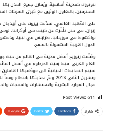
المحترفين، بالتعاون الوثيق مع كبرى الشركات الم
على الصّعيد العالمي، تقدّمت بيروت على أبيدجا
إيران، في حين تأخّرت عن كييف في أوكرانيا، لومي
نواكشوط في موريتانيا، طرابلس في ليبيا، ودمشق ف
الدول العربية المشمولة بالمسح.
وصُنّفت زيوريخ أفضل مدينة في العالم من حيث 
العام العربي، فيما بقيت الخرطوم في أسفل القائم
تقييم التقديمات الحياتية الى موظفيها العاملين ف
مجال الموارد البشرية والاستشارات والمنتجات والخد
Post Views:
611
Google+
Twitter
Facebook
شارك