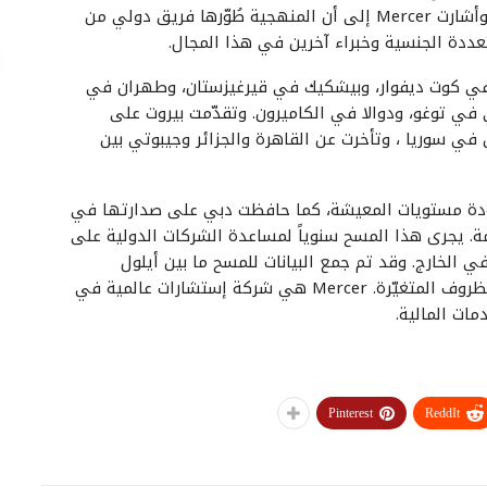
نيويورك كمدينة أساسية، ويُقارن جميع المدن بها. وأشارت Mercer إلى أن المنهجية طُوّرها فريق دولي من
تعددة الجنسية وخبراء آخرين في هذا المجال.
ن في كوت ديفوار، وبيشكيك في قيرغيزستان، وطهران في
 في توغو، ودوالا في الكاميرون. وتقدّمت بيروت على
ي سوريا ، وتأخرت عن القاهرة والجزائر وجيبوتي بين
جودة مستويات المعيشة، كما حافظت دبي على صدارتها في
ة. يجرى هذا المسح سنوياً لمساعدة الشركات الدولية على
ي الخارج. وقد تم جمع البيانات للمسح ما بين أيلول
وتشرين الثاني 2018 وتمّ تحديثها بانتظام وفقاً للظروف المتغيّرة. Mercer هي شركة إستشارات عالمية في
مات المالية.
Pinterest
ReddIt