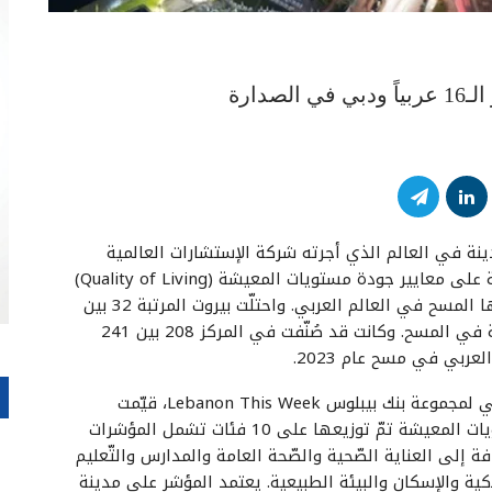
دارة
مسح السنوي حيال نوعية الحياة في 241 مدينة في العالم الذي أجرته شركة الإستشارات العالمية
Mercer ، حلّت بيروت في المركز 211 كأفضل مدينة على معايير جودة مستويات المعيشة (Quality of Living)
للعام 2024، وفي المركز الـ16 بين 22 مدينة شملها المسح في العالم العربي. واحتلّت بيروت المرتبة 32 بين
46 دولة ذات الدخل المتوسط إلى المرتفع المدرجة في المسح. وكانت قد صُنّفت في المركز 208 بين 241
ووفق نتائج المسح في التقرير الاقتصادي الاسبوعي لمجموعة بنك بيبلوس Lebanon This Week، قيّمت
الدراسة المدن على أساس 39 مؤشراً لجودة مستويات المعيشة تمّ توزيعها على 10 فئات تشمل المؤشرات
فة إلى العناية الصّحية والصّحة العامة والمدارس والتّعليم
لاكية والإسكان والبيئة الطبيعية. يعتمد المؤشر على مدينة