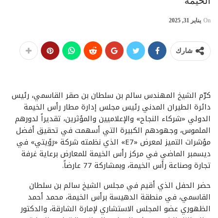
الخيمة
On
يناير 31, 2025
شارك
كرّم الشيخ المهندس سالم بن سلطان بن صقر القاسمي، رئيس
دائرة الطيران المدني رئيس مجلس إدارة مطار رأس الخيمة
الدولي «شركاء النجاح» والإعلاميين والمؤثرين، تقديراً لدورهم
الملموس، وجهودهم الكبيرة التي أسهمت في تحقيق أفضل
مؤشرات التميز لمعرض «E7» الذي نظمته شركة «رؤيتي» في
ديسمبر الماضي في مركز رأس الخيمة للمعارض برعاية غرفة
تجارة وصناعة رأس الخيمة، وبمشاركة 77 عارضاً.
حضر الحفل الذي أقيم في مجلس الشيخ سالم بن سلطان
القاسمي، في منطقة الدهيسة برأس الخيمة، محمد أحمد
الظهوري عضو المجلس الاستشاري لإمارة الشارقة، والدكتور