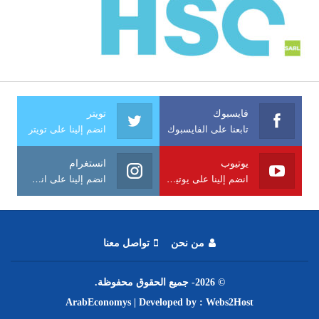
فايسبوك
تويتر
تابعنا على الفايسبوك
انضم إلينا على تويتر
يوتيوب
انستغرام
انضم إلينا على يوتيوب
انضم إلينا على انستغرام
من نحن
تواصل معنا
© 2026- جميع الحقوق محفوظة.
ArabEconomys
| Developed by :
Webs2Host