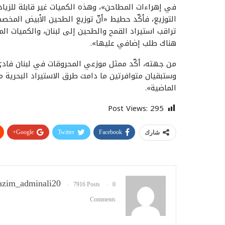
في إهراءات المطاحن»، وهذه الكميات غير قابلة للزياد
التوزيع، فأكّد حطيط «أنّ توزيع الطحين الأبيض المخص
تراقب استيراد القمح والطحين إلى لبنان، والكميات الم
هناك طلب إضافي عليها».
من جهته، أكّد ممثل موزعي المحروقات في لبنان فادي 
وستبقيان متوافرتين ما دامت طرق الاستيراد البحرية 
الماضية».
Post Views:
295
Google+
Twitter
Facebook
شارك
zim_adminali20
7916 Posts
0
Comments