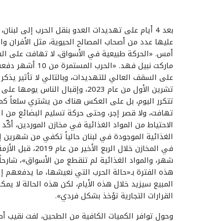
بعد 4 أيام على تهديدات العدو بنقل الحرب إلى لبنان
عليها عدد من أصحاب المصالح الحيوية، مثل الأفران وا
أمس. «الحركة طبيعية في الأسواق، لا تهافت على السل
ماركت نبيل فهد. «
على السقف العالي للتهديدات، وبالتالي لا تأثير يذ
تشرين الأول من عام 2023، وإقبال ال
تتكرر اليوم، بل على العكس هناك من يشتري سلعاً كما
تهافت، ولا قصر إجر، وحتى حركة تسليم البضائع من 
الاحتياط من المواد الغذائية في مخازن الموردين، أكّ
في المخازن خلال 
شهر، والمواد الغذائية لم تنقطع من الأسواق»، شارحاً 
هذه الفترة بـ«حالة الحرب التي نعيشها، ما يدفعهم إ
المبيع سيزيد خلال هذه الأيام، لكن هذه الحالة لا ي
القرارات التجارية تؤخذ بشكل فردي».
وحول توافر الكميات الكافية من الطحين، لفت نقيب