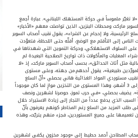
، «لا تغيّر ملموساً في حركة المستهلك اللبناني». عبارة أجمع
لسوبر ماركت ومحطات البنزين، الذين تواصلت معهم «الأخبار»
ع الرئيسية، ولا إحجام عن الشراء»، يقول نقيب أصحاب السوبر
الحرب المستمرة من 10 أشهر دفعت الناس إلى التأقلم مع الوضع، أقلّه حتى اللحظة، فتعوّدت
كر على السلوك الاستهلاكي، وحركة التموين التي شهدناها في
ناس يومها على شراء المعلبات والمأكولات ذات تواريخ الصلاحية البعيدة لم
لية مثل أثاث الحدائق»، بحسب أصحاب السوبر ماركت، إذ «لا
المورّدين طبيعية»، يقول أحدهم.من جهته، وعلى مستوى
د نقيب مستوردي المواد الغذائية هاني بحصلي «أنّ السلع
الغذائية الموجودة في لبنان حالياً تكفي من شهرين إلى 3 أشهر، وهذا المستوى من التخزين موازٍ لما كان موجوداً
الربع الأخير من عام 2019، قبل الأزمة». يضيف بحصلي، «في حرب تموز، حوصرنا لشهرين ونصف
السبب الذي يدفع عدداً من التجار إلى زيادة الاستيراد خلال
لى طلب المزيد من السلع رغم المخاطر كونهم يعرفون بأنّ
مكن تعميمها على جميع المستوردين، فجزء منهم يتريّث، وهذه
 أصحاب المطاحن أحمد حطيط إلى «وجود مخزون يكفي لشهرين