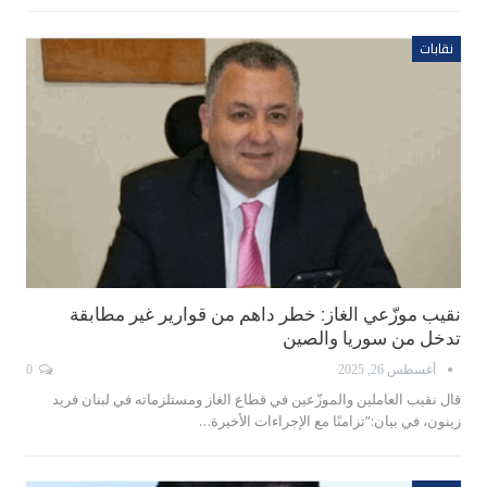
نقابات
نقيب موزّعي الغاز: خطر داهم من قوارير غير مطابقة
تدخل من سوريا والصين
أغسطس 26, 2025
0
قال نقيب العاملين والموزّعين في قطاع الغاز ومستلزماته في لبنان فريد
زينون، في بيان:”تزامنًا مع الإجراءات الأخيرة…