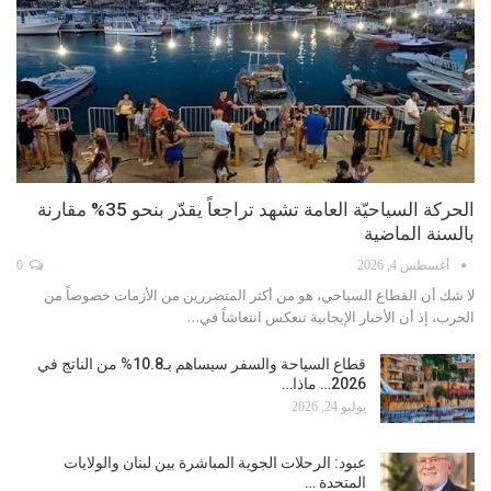
محمد كركوتي يكتب: لا فائدة منخفضة حالياً
يوليو 20, 2026
0
أظهر كيفين وارش رئيس المجلس الاحتياطي الفيدرالي الأميركي «البنك
المركزي»، ما يمكن وصفه بـ «العين الحمراء»، بعد فترة…
«إو إيه جي»: 5% نمو عدد رحلات «الاتحاد للطيران» خلال
الصيف
يوليو 16, 2026
السياحة تحت النار… مليارات تتبخرّ وفرص تضيع
يوليو 15, 2026