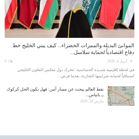
الموانئ البديلة والممرات الخضراء… كيف يبني الخليج خط
دفاع اقتصادياً لحماية سلاسل…
أبريل 4, 2026
0
في لحظة إقليمية شديدة الحساسية، تتحرك دول مجلس التعاون الخليجي
استباقياً لحماية شرايينها التجارية، بعدما فرض…
نفط العالم يبحث عن مسار آمن: فهل يكون الحل كركوك
ــ بانياس…
مارس 24, 2026