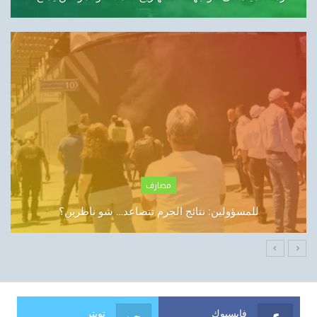
الشركات
الإمارات تتصدر قائمة «فوربس الشرق الأوسط» لأقوى
الرؤساء…
فايسبوك
تويتر