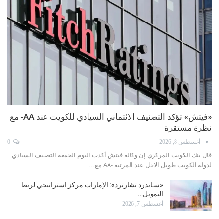
«فيتش» تؤكد التصنيف الائتماني السيادي للكويت عند AA- مع
نظرة مستقرة
أغسطس 8, 2026
0
قال بنك الكويت المركزي إن وكالة فيتش أكدت اليوم الجمعة التصنيف السيادي
لدولة الكويت طويل الاجل عند المرتبة -AA مع…
«ستاندرد تشارترد»: الإمارات مركز استراتيجي لربط
التمويل…
أغسطس 7, 2026