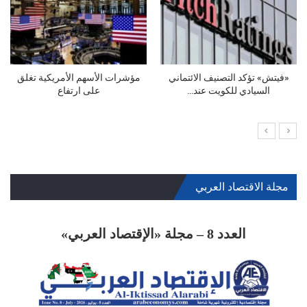
أزمة المياه الى الواجهة… الصهاريج
تراجع في الموسم السياحي البحري
عادت… والمواطن…
وفي قطاع تنظيم…
مجلة الاقتصاد العربي
العدد 8 – مجلة «الإقتصاد العربي»