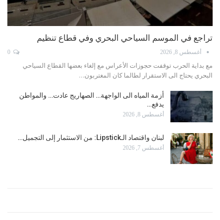
تراجع في الموسم السياحي البحري وفي قطاع تنظيم
أغسطس 8, 2026
0
مع بداية الحرب توقفت حجوزات الأعراس مع إلغاء بعضها القطاع السياحي
البحري يحتاج الى الاستقرار لطالما كان المغتربون…
أزمة المياه الى الواجهة… الصهاريج عادت… والمواطن
يدفع…
أغسطس 8, 2026
لبنان واقتصاد الـLipstick: من الاستثمار إلى التجميل…
أغسطس 7, 2026