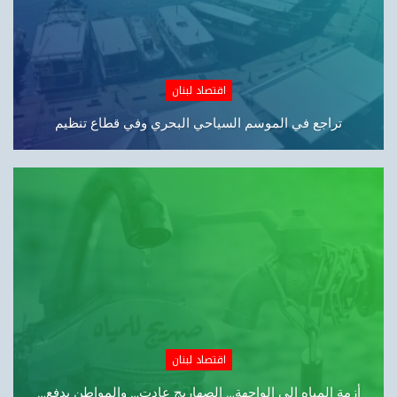
اقتصاد لبنان
أزمة المياه الى الواجهة… الصهاريج عادت… والمواطن يدفع…
مصارف
«شورى الدولة»:تقسيط الرواتب غير قانوني