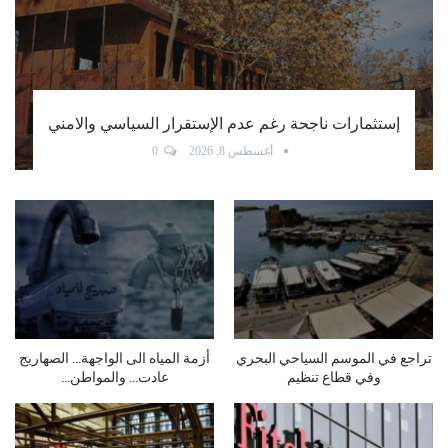
أكد أن غالبية الوافدين من المغتربين وأن التحدي الأكبر
في تراجع الإنفاق السياحي عبود: إنخفاض حركة
المسافرين عبر مطار…
أغسطس 7, 2026
0
للمسؤولين: نتائج الجرم تتصاعد…
لبنان واقتصاد الـLipstick: من
شو ناطرين؟
الاستثمار إلى…