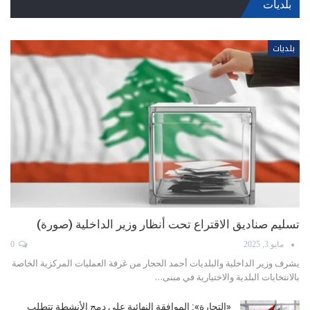
بلديات
بلديات
عكار تفتتح موسم الانتخابات: محاولات تغليب التوافق لا تمنع
المعارك العائلية
أبريل 9, 2025
0
مع تحديد وزير الداخلية والبلديات أحمد الحجار مواعيد إجراء الانتخابات البلدية
في أيار المقبل، بدأت…