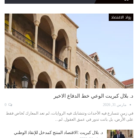
رواد الاقتصاد
د. بلال كبريت الوعي خط الدفاع الاخير
مارس 31, 2026
0
في زمنٍ تتسارع فيه الأحداث وتتشابك فيه الروايات، لم تعد المعارك تُخاض فقط
على الأرض، بل باتت تدور في عمق العقول. لم…
د. بلال كبريت :الاقتصاد المنتج كمدخل للإنقاذ الوطني