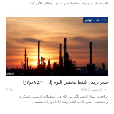
الجيوسياسية، وترقب سلسلة من تقارير الوظائف الأمريكية.…
الاقتصاد الدولي
سعر برميل النفط ينخفض اليوم إلى 82.41 دولارًا
أغسطس 3, 2026
0
تراجعت أسعار النفط بأكثر من 5% في المعاملات الآسيوية المبكرة.
وانخفضت العقود الآجلة لخام ​برنت 5.52 دولارات بنسبة…