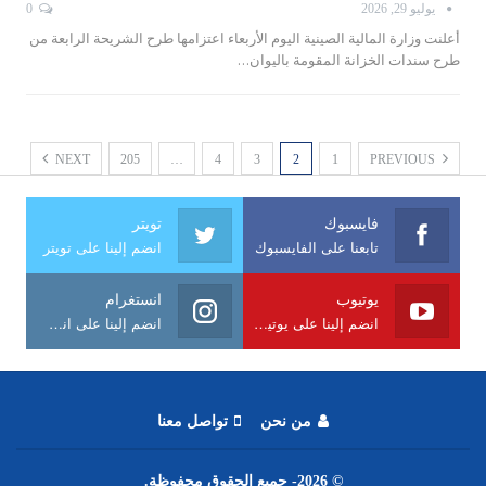
يوليو 29, 2026
0
أعلنت وزارة المالية ​الصينية ⁠اليوم الأربعاء اعتزامها طرح ‌الشريحة الرابعة من
طرح سندات الخزانة المقومة باليوان…
NEXT
205
…
4
3
2
1
PREVIOUS
فايسبوك
تويتر
تابعنا على الفايسبوك
انضم إلينا على تويتر
يوتيوب
انستغرام
انضم إلينا على يوتيوب
انضم إلينا على انستغرام
من نحن
تواصل معنا
© 2026- جميع الحقوق محفوظة.